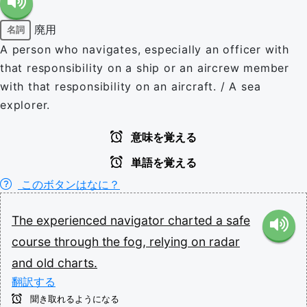
廃用
名詞
A person who navigates, especially an officer with
that responsibility on a ship or an aircrew member
with that responsibility on an aircraft. / A sea
explorer.
意味を覚える
単語を覚える
このボタンはなに？
The
experienced
navigator
charted
a
safe
course
through
the
fog,
relying
on
radar
and
old
charts.
翻訳する
聞き取れるようになる