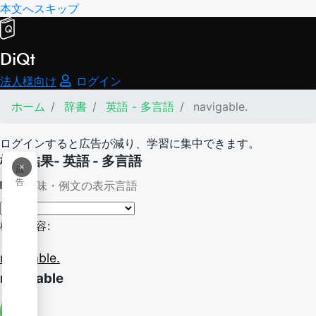
本文へスキップ
DiQt
法人様向け
ログイン
ホーム
辞書
英語 - 多言語
navigable.
ログインすると広告が減り、学習に集中できます。
検索結果- 英語 - 多言語
×
広
告
意味・例文の表示言語
検索内容:
navigable.
navigable