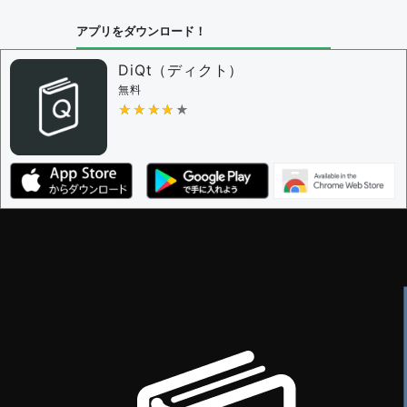
アプリをダウンロード！
DiQt（ディクト）
無料
★★★★★
★★★★★