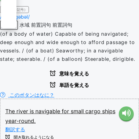
IPA（発音記号）
/ˈnævɪɡəbəl/
水域
前置詞句
前置詞句
形容詞
(of a body of water) Capable of being navigated;
deep enough and wide enough to afford passage to
vessels. / (of a boat) Seaworthy; in a navigable
state; steerable. / (of a balloon) Steerable, dirigible.
意味を覚える
単語を覚える
このボタンはなに？
The
river
is
navigable
for
small
cargo
ships
year-round.
翻訳する
聞き取れるようになる