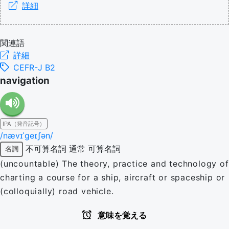
詳細
関連語
詳細
CEFR-J B2
navigation
IPA（発音記号）
/nævɪˈɡeɪʃən/
不可算名詞
通常
可算名詞
名詞
(uncountable) The theory, practice and technology of
charting a course for a ship, aircraft or spaceship or
(colloquially) road vehicle.
意味を覚える