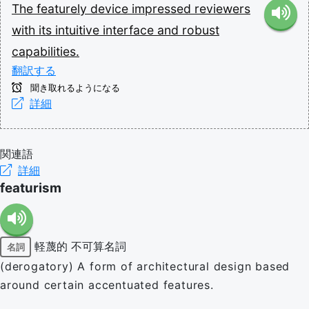
The
featurely
device
impressed
reviewers
with
its
intuitive
interface
and
robust
capabilities.
翻訳する
聞き取れるようになる
詳細
関連語
詳細
featurism
軽蔑的
不可算名詞
名詞
(derogatory) A form of architectural design based
around certain accentuated features.