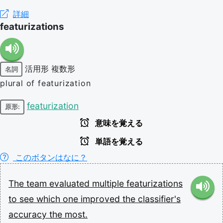
詳細
featurizations
活用形
複数形
名詞
plural of featurization
featurization
原形:
意味を覚える
単語を覚える
このボタンはなに？
The
team
evaluated
multiple
featurizations
to
see
which
one
improved
the
classifier's
accuracy
the
most.