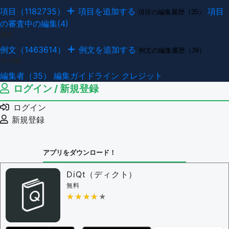
項目（1182735）
項目を追加する
項目
項目の編集履歴（35）
の審査中の編集(4)
例文
例文（1463614）
例文を追加する
例文の編集履歴（39）
その他
編集者（35）
編集ガイドライン
クレジット
ログイン / 新規登録
ログイン
新規登録
アプリをダウンロード！
DiQt（ディクト）
無料
★★★★★
★★★★★