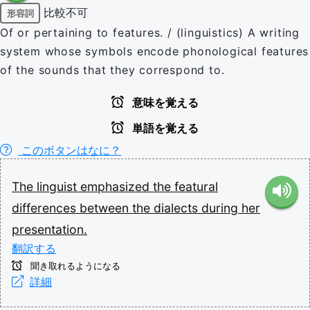
比較不可
形容詞
Of or pertaining to features. / (linguistics) A writing
system whose symbols encode phonological features
of the sounds that they correspond to.
意味を覚える
単語を覚える
このボタンはなに？
The
linguist
emphasized
the
featural
differences
between
the
dialects
during
her
presentation.
翻訳する
聞き取れるようになる
詳細