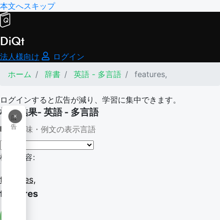
本文へスキップ
DiQt
法人様向け
ログイン
ホーム
辞書
英語 - 多言語
features,
ログインすると広告が減り、学習に集中できます。
検索結果- 英語 - 多言語
×
広
告
意味・例文の表示言語
検索内容:
features,
features