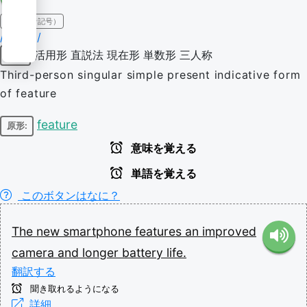
IPA（発音記号）
/ˈfiːtʃəz/
活用形
直説法
現在形
単数形
三人称
動詞
Third-person singular simple present indicative form
of feature
feature
原形:
意味を覚える
単語を覚える
このボタンはなに？
The
new
smartphone
features
an
improved
camera
and
longer
battery
life.
翻訳する
聞き取れるようになる
詳細