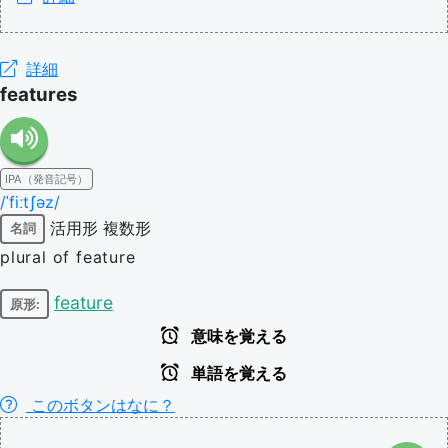
詳細
features
IPA（発音記号）
/ˈfiːtʃəz/
活用形
複数形
名詞
plural of feature
feature
原形:
意味を覚える
単語を覚える
このボタンはなに？