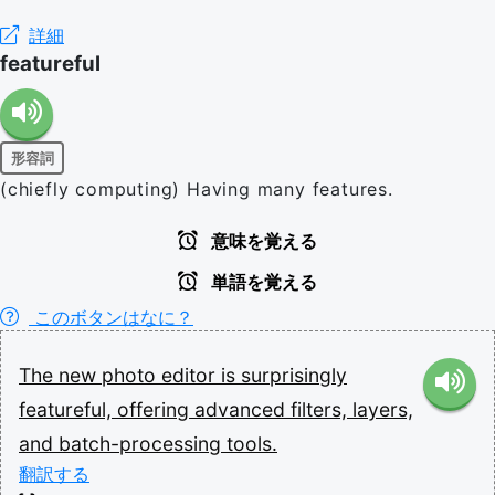
詳細
featureful
形容詞
(chiefly computing) Having many features.
意味を覚える
単語を覚える
このボタンはなに？
The
new
photo
editor
is
surprisingly
featureful,
offering
advanced
filters,
layers,
and
batch-processing
tools.
翻訳する