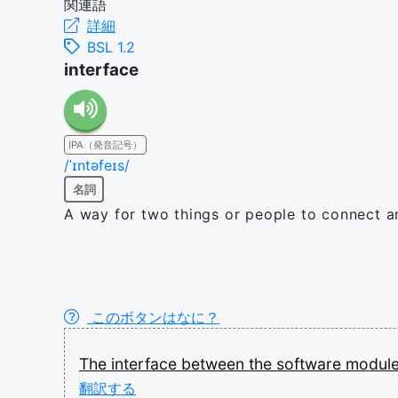
関連語
詳細
BSL 1.2
interface
IPA（発音記号）
/ˈɪntəfeɪs/
名詞
A way for two things or people to connect a
このボタンはなに？
The
interface
between
the
software
modul
翻訳する