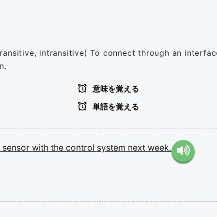
transitive, intransitive) To connect through an interface
n.
意味を覚える
単語を覚える
w
sensor
with
the
control
system
next
week.