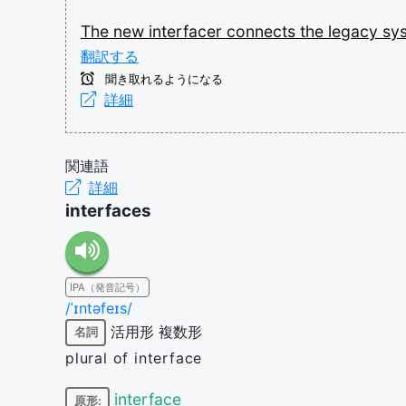
The
new
interfacer
connects
the
legacy
sy
翻訳する
聞き取れるようになる
詳細
関連語
詳細
interfaces
IPA（発音記号）
/ˈɪntəfeɪs/
活用形
複数形
名詞
plural of interface
interface
原形: