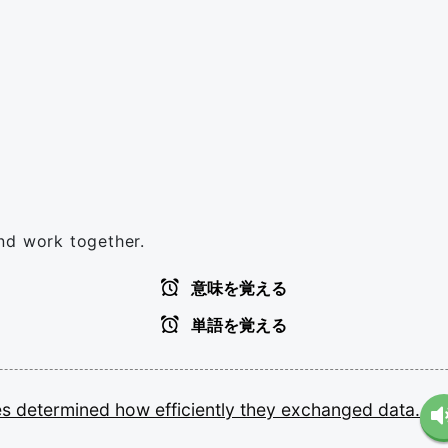
nd work together.
意味を覚える
単語を覚える
es
determined
how
efficiently
they
exchanged
data.