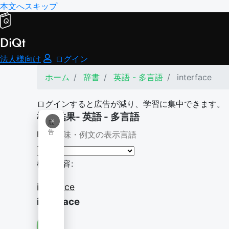
本文へスキップ
DiQt
法人様向け
ログイン
ホーム
辞書
英語 - 多言語
interface
ログインすると広告が減り、学習に集中できます。
検索結果- 英語 - 多言語
×
広
告
意味・例文の表示言語
検索内容:
interface
interface