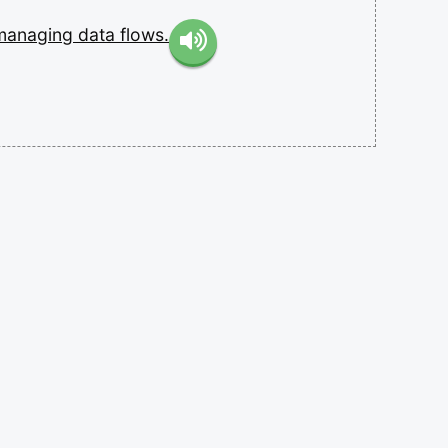
managing
data
flows.