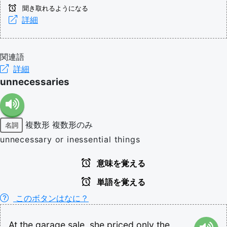
聞き取れるようになる
詳細
関連語
詳細
unnecessaries
複数形
複数形のみ
名詞
unnecessary or inessential things
意味を覚える
単語を覚える
このボタンはなに？
At
the
garage
sale,
she
priced
only
the