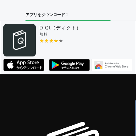
アプリをダウンロード！
DiQt（ディクト）
無料
★★★★★
★★★★★