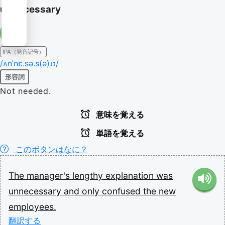
unnecessary
IPA（発音記号）
/ʌnˈnɛ.sə.s(ə)ɹɪ/
形容詞
Not needed.
意味を覚える
単語を覚える
このボタンはなに？
The
manager's
lengthy
explanation
was
unnecessary
and
only
confused
the
new
employees.
翻訳する