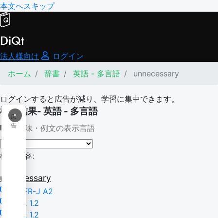
本文へスキップ
DiQt
法人様向け
ログイン
ホーム
辞書
英語 - 多言語
unnecessary
ログインすると広告が減り、学習に集中できます。
検索結果- 英語 - 多言語
×
広
告
意味・例文の表示言語
検索内容:
unnecessary
CEFR-J A2
TSL 1.2
BSL 1.2