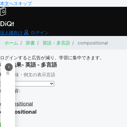
本文へスキップ
DiQt
法人様向け
ログイン
ホーム
辞書
英語 - 多言語
compositional
ログインすると広告が減り、学習に集中できます。
検索結果- 英語 - 多言語
×
広
告
意味・例文の表示言語
検索内容:
compositional
compositional