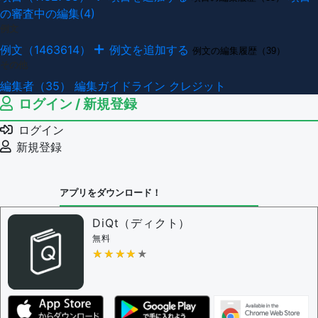
の審査中の編集(4)
例文
例文（1463614）
例文を追加する
例文の編集履歴（39）
その他
編集者（35）
編集ガイドライン
クレジット
ログイン / 新規登録
ログイン
新規登録
アプリをダウンロード！
DiQt（ディクト）
無料
★★★★★
★★★★★