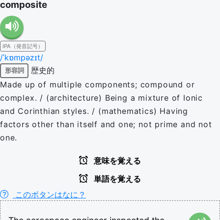
composite
IPA（発音記号）
/ˈkɒmpəzɪt/
歴史的
形容詞
Made up of multiple components; compound or
complex. / (architecture) Being a mixture of Ionic
and Corinthian styles. / (mathematics) Having
factors other than itself and one; not prime and not
one.
意味を覚える
単語を覚える
このボタンはなに？