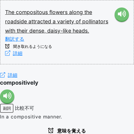
The
compositous
flowers
along
the
roadside
attracted
a
variety
of
pollinators
with
their
dense,
daisy-like
heads.
翻訳する
聞き取れるようになる
詳細
詳細
compositively
比較不可
副詞
In a compositive manner.
意味を覚える