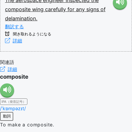
The
aerospace
engineer
inspected
the
composite
wing
carefully
for
any
signs
of
delamination.
翻訳する
聞き取れるようになる
詳細
関連語
詳細
composite
IPA（発音記号）
/ˈkɒmpəzɪt/
動詞
To make a composite.