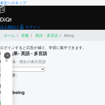
本文へスキップ
DiQt
法人様向け
ログイン
ホーム
辞書
英語 - 多言語
Being
ログインすると広告が減り、学習に集中できます。
検索結果- 英語 - 多言語
×
広
告
意味・例文の表示言語
検索内容:
Being
there being