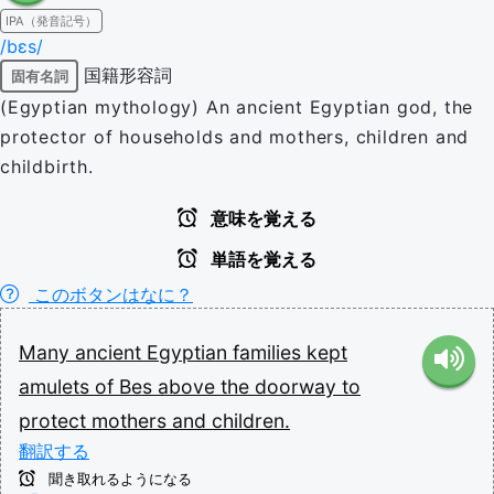
IPA（発音記号）
/bɛs/
国籍形容詞
固有名詞
(Egyptian mythology) An ancient Egyptian god, the
protector of households and mothers, children and
childbirth.
意味を覚える
単語を覚える
このボタンはなに？
Many
ancient
Egyptian
families
kept
amulets
of
Bes
above
the
doorway
to
protect
mothers
and
children.
翻訳する
聞き取れるようになる