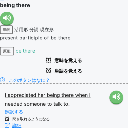
being there
活用形
分詞
現在形
動詞
present participle of be there
be there
原形:
意味を覚える
単語を覚える
このボタンはなに？
I
appreciated
her
being
there
when
I
needed
someone
to
talk
to.
翻訳する
聞き取れるようになる
詳細