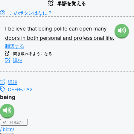
単語を覚える
このボタンはなに？
I
believe
that
being
polite
can
open
many
doors
in
both
personal
and
professional
life.
翻訳する
聞き取れるようになる
詳細
詳細
CEFR-J A2
being
IPA（発音記号）
/ˈbiːɪŋ/