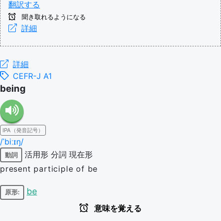
翻訳する
聞き取れるようになる
詳細
詳細
CEFR-J A1
being
IPA（発音記号）
/ˈbiːɪŋ/
活用形
分詞
現在形
動詞
present participle of be
be
原形:
意味を覚える