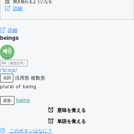
聞き取れるようになる
詳細
詳細
beings
IPA（発音記号）
/ˈbiːɪŋz/
活用形
複数形
名詞
plural of being
being
原形:
意味を覚える
単語を覚える
このボタンはなに？