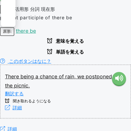
活用形
分詞
現在形
動詞
present participle of there be
there be
原形:
意味を覚える
単語を覚える
このボタンはなに？
There
being
a
chance
of
rain,
we
postponed
the
picnic.
翻訳する
聞き取れるようになる
詳細
詳細