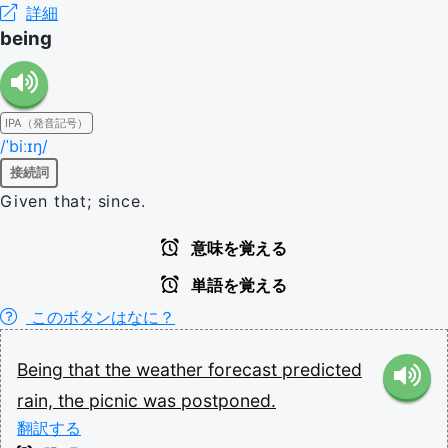
詳細
being
IPA（発音記号）
/ˈbiːɪŋ/
接続詞
Given that; since.
意味を覚える
単語を覚える
このボタンはなに？
Being
that
the
weather
forecast
predicted
rain,
the
picnic
was
postponed.
翻訳する