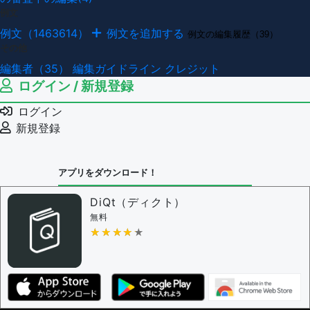
例文
例文（1463614）
例文を追加する
例文の編集履歴（39）
その他
編集者（35）
編集ガイドライン
クレジット
ログイン / 新規登録
ログイン
新規登録
アプリをダウンロード！
DiQt（ディクト）
無料
★★★★★
★★★★★