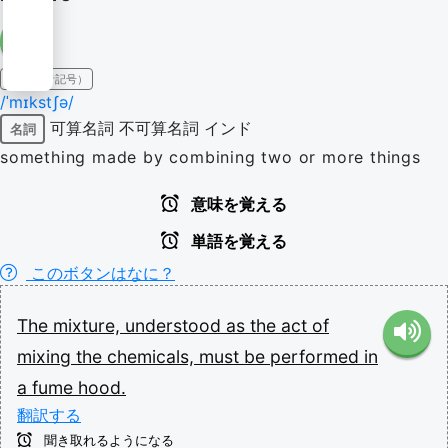
IPA（発音記号）
/ˈmɪkstʃə/
可算名詞
不可算名詞
インド
名詞
something made by combining two or more things
意味を覚える
単語を覚える
このボタンはなに？
The
mixture,
understood
as
the
act
of
mixing
the
chemicals,
must
be
performed
in
a
fume
hood.
翻訳する
聞き取れるようになる