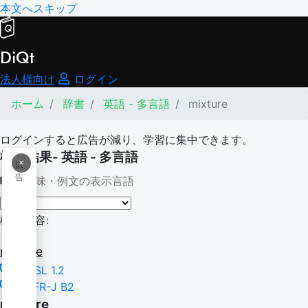
本文へスキップ
DiQt
法人様向け
ログイン
ホーム
辞書
英語 - 多言語
mixture
ログインすると広告が減り、学習に集中できます。
検索結果- 英語 - 多言語
×
広
告
意味・例文の表示言語
検索内容:
mixture
NGSL 1.2
CEFR-J B2
mixture