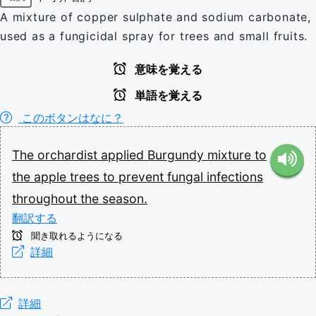
A mixture of copper sulphate and sodium carbonate,
used as a fungicidal spray for trees and small fruits.
意味を覚える
単語を覚える
このボタンはなに？
The
orchardist
applied
Burgundy
mixture
to
the
apple
trees
to
prevent
fungal
infections
throughout
the
season.
翻訳する
聞き取れるようになる
詳細
詳細