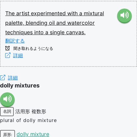
The
artist
experimented
with
a
mixtural
palette,
blending
oil
and
watercolor
techniques
into
a
single
canvas.
翻訳する
聞き取れるようになる
詳細
詳細
dolly mixtures
活用形
複数形
名詞
plural of dolly mixture
dolly mixture
原形: