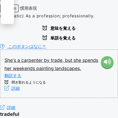
慣用表現
前置詞句
(idiomatic) As a profession; professionally.
意味を覚える
単語を覚える
このボタンはなに？
She's
a
carpenter
by
trade,
but
she
spends
her
weekends
painting
landscapes.
翻訳する
聞き取れるようになる
詳細
詳細
tradeful