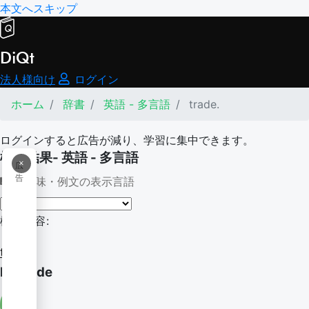
本文へスキップ
DiQt
法人様向け
ログイン
ホーム
辞書
英語 - 多言語
trade.
ログインすると広告が減り、学習に集中できます。
検索結果- 英語 - 多言語
×
広
告
意味・例文の表示言語
検索内容:
trade.
by trade