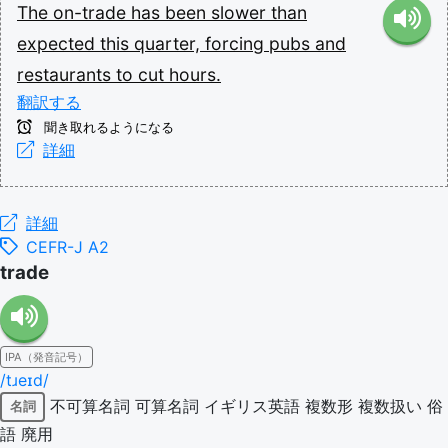
The
on-trade
has
been
slower
than
expected
this
quarter,
forcing
pubs
and
restaurants
to
cut
hours.
翻訳する
聞き取れるようになる
詳細
詳細
CEFR-J A2
trade
IPA（発音記号）
/tɹeɪd/
不可算名詞
可算名詞
イギリス英語
複数形
複数扱い
俗
名詞
語
廃用