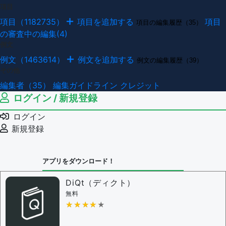
項目
項目（1182735）
項目を追加する
項目
項目の編集履歴（35）
の審査中の編集(4)
例文
例文（1463614）
例文を追加する
例文の編集履歴（39）
その他
編集者（35）
編集ガイドライン
クレジット
ログイン / 新規登録
ログイン
新規登録
アプリをダウンロード！
DiQt（ディクト）
無料
★★★★★
★★★★★