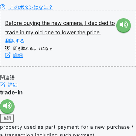
このボタンはなに？
Before
buying
the
new
camera,
I
decided
to
trade
in
my
old
one
to
lower
the
price.
翻訳する
聞き取れるようになる
詳細
関連語
詳細
trade-in
名詞
property used as part payment for a new purchase /
a transaction including such payment