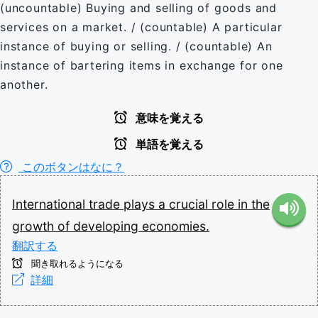
(uncountable) Buying and selling of goods and
services on a market. / (countable) A particular
instance of buying or selling. / (countable) An
instance of bartering items in exchange for one
another.
意味を覚える
単語を覚える
このボタンはなに？
International
trade
plays
a
crucial
role
in
the
growth
of
developing
economies.
翻訳する
聞き取れるようになる
詳細