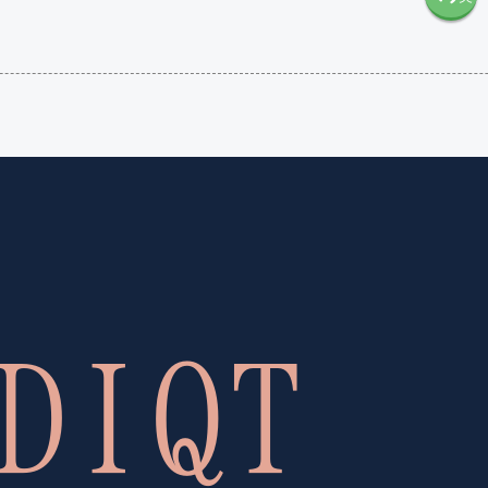
語（米
語（イ
国）
ギリ
(en-US)
ス）
(en-GB)