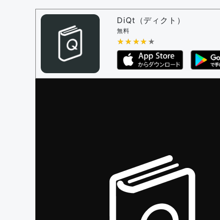
問題の編集権限を持つユーザー -
すべての
審査に対する投票権限を持つユーザー -
編
DiQt（ディクト）
決定に必要な投票数 -
1
無料
★★★★★
★★★★★
編集ガイドライン