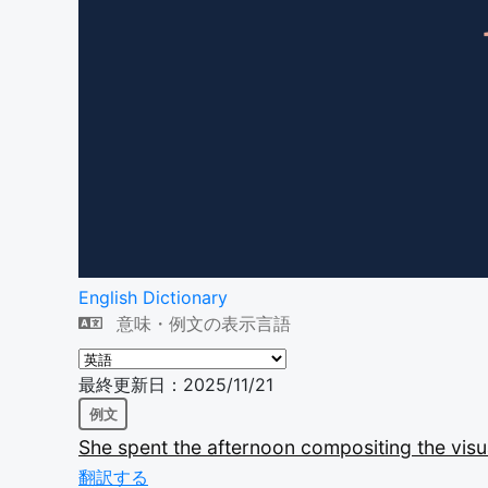
English Dictionary
意味・例文の表示言語
最終更新日：2025/11/21
例文
She
spent
the
afternoon
compositing
the
vis
翻訳する