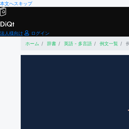
本文へスキップ
DiQt
法人様向け
ログイン
ホーム
辞書
英語 - 多言語
例文一覧