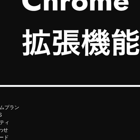
ムプラン
S
ティ
わせ
ード