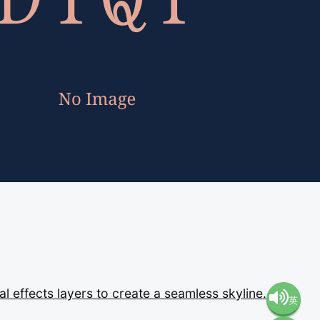
ual
effects
layers
to
create
a
seamless
skyline.
英