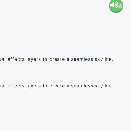
英
語（米
語（イ
国）
ギリ
(en-US)
ス）
al effects layers to create a seamless skyline.
(en-GB)
al effects layers to create a seamless skyline.