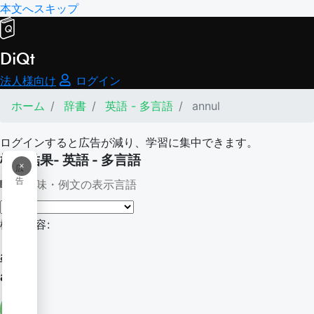
本文へスキップ
DiQt
法人様向け
ログイン
ホーム
辞書
英語 - 多言語
annul
ログインすると広告が減り、学習に集中できます。
検索結果- 英語 - 多言語
×
広
告
意味・例文の表示言語
検索内容:
annul
annul