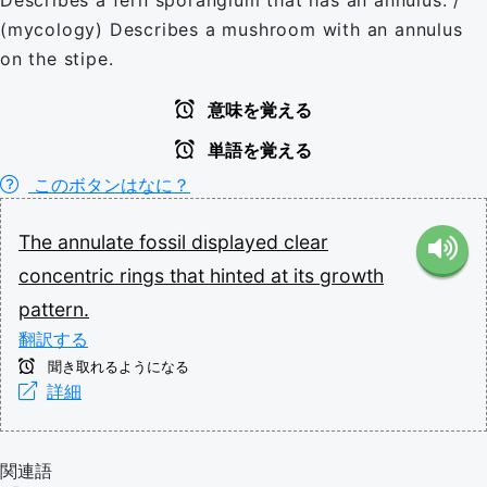
Describes a fern sporangium that has an annulus. /
(mycology) Describes a mushroom with an annulus
on the stipe.
意味を覚える
単語を覚える
このボタンはなに？
The
annulate
fossil
displayed
clear
concentric
rings
that
hinted
at
its
growth
pattern.
翻訳する
聞き取れるようになる
詳細
関連語