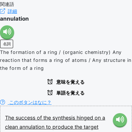
関連語
詳細
annulation
名詞
The formation of a ring / (organic chemistry) Any
reaction that forms a ring of atoms / Any structure in
the form of a ring
意味を覚える
単語を覚える
このボタンはなに？
The
success
of
the
synthesis
hinged
on
a
clean
annulation
to
produce
the
target