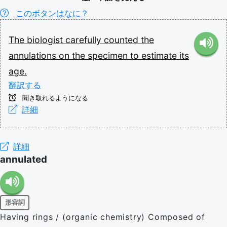
このボタンはなに？
The
biologist
carefully
counted
the
annulations
on
the
specimen
to
estimate
its
age.
翻訳する
聞き取れるようになる
詳細
詳細
annulated
形容詞
Having rings / (organic chemistry) Composed of