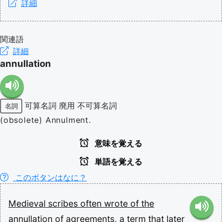
詳細
関連語
詳細
annullation
可算名詞
廃用
不可算名詞
名詞
(obsolete) Annulment.
意味を覚える
単語を覚える
このボタンはなに？
Medieval
scribes
often
wrote
of
the
annullation
of
agreements,
a
term
that
later