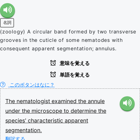
名詞
(zoology) A circular band formed by two transverse
grooves in the cuticle of some nematodes with
consequent apparent segmentation; annulus.
意味を覚える
単語を覚える
このボタンはなに？
The
nematologist
examined
the
annule
under
the
microscope
to
determine
the
species'
characteristic
apparent
segmentation.
翻訳する