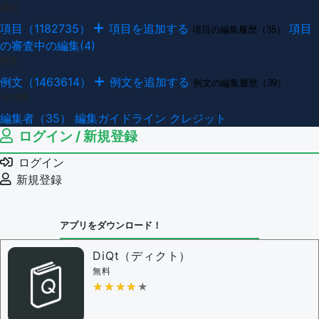
項目
項目（1182735）
項目を追加する
項目
項目の編集履歴（35）
の審査中の編集(4)
例文
例文（1463614）
例文を追加する
例文の編集履歴（39）
その他
編集者（35）
編集ガイドライン
クレジット
ログイン / 新規登録
ログイン
新規登録
アプリをダウンロード！
DiQt（ディクト）
無料
★★★★★
★★★★★