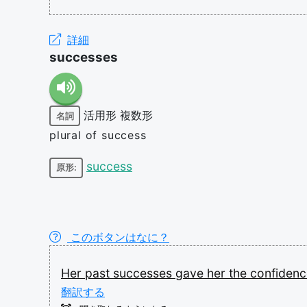
詳細
successes
活用形
複数形
名詞
plural of success
success
原形:
このボタンはなに？
Her
past
successes
gave
her
the
confiden
翻訳する