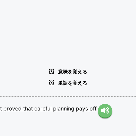
意味を覚える
単語を覚える
ct
proved
that
careful
planning
pays
off.