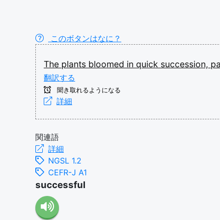
このボタンはなに？
The
plants
bloomed
in
quick
succession,
pa
翻訳する
聞き取れるようになる
詳細
関連語
詳細
NGSL 1.2
CEFR-J A1
successful