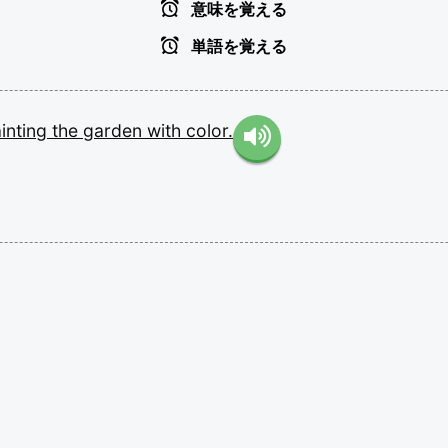
意味を覚える
単語を覚える
inting
the
garden
with
color.