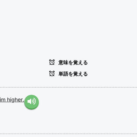
意味を覚える
単語を覚える
aim
higher.