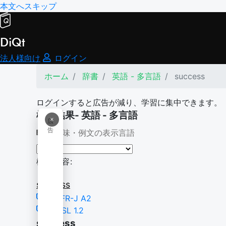
本文へスキップ
DiQt
法人様向け
ログイン
ホーム
辞書
英語 - 多言語
success
ログインすると広告が減り、学習に集中できます。
検索結果- 英語 - 多言語
×
広
告
意味・例文の表示言語
検索内容:
success
CEFR-J A2
NGSL 1.2
success