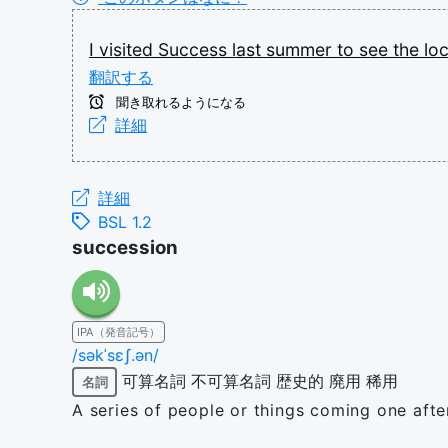
I
visited
Success
last
summer
to
see
the
lo
翻訳する
聞き取れるようになる
詳細
詳細
BSL 1.2
succession
IPA（発音記号）
/səkˈsɛʃ.ən/
可算名詞
不可算名詞
歴史的
廃用
稀用
名詞
A series of people or things coming one afte