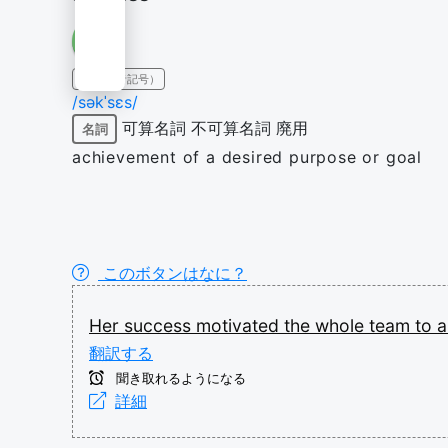
IPA（発音記号）
/səkˈsɛs/
可算名詞
不可算名詞
廃用
名詞
achievement of a desired purpose or goal
このボタンはなに？
Her
success
motivated
the
whole
team
to
翻訳する
聞き取れるようになる
詳細