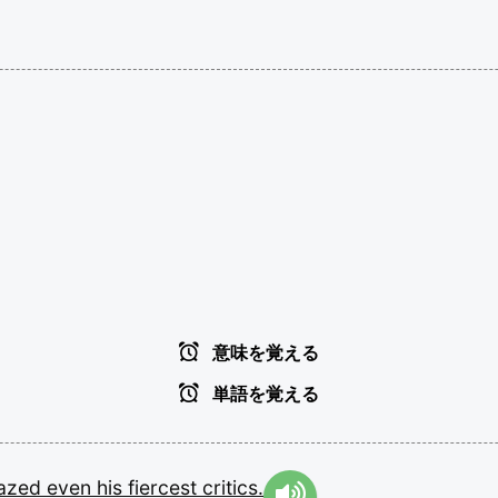
意味を覚える
単語を覚える
azed
even
his
fiercest
critics.