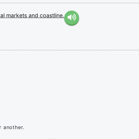
cal
markets
and
coastline.
r another.