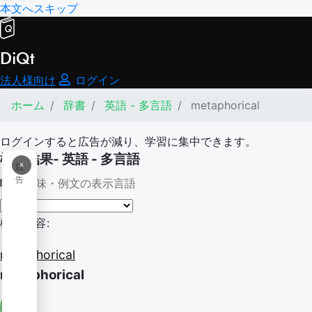
本文へスキップ
DiQt
法人様向け
ログイン
ホーム
辞書
英語 - 多言語
metaphorical
ログインすると広告が減り、学習に集中できます。
検索結果- 英語 - 多言語
×
広
告
意味・例文の表示言語
検索内容:
metaphorical
metaphorical