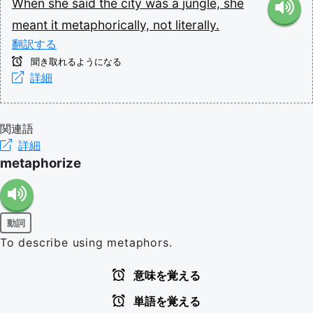
When
she
said
the
city
was
a
jungle,
she
meant
it
metaphorically,
not
literally.
翻訳する
聞き取れるようになる
詳細
関連語
詳細
metaphorize
動詞
To describe using metaphors.
意味を覚える
単語を覚える