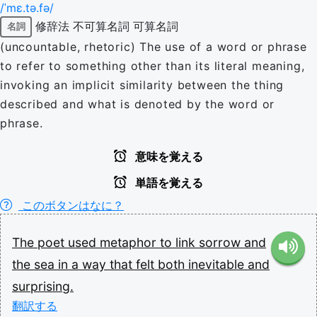
/ˈmɛ.tə.fə/
修辞法
不可算名詞
可算名詞
名詞
(uncountable, rhetoric) The use of a word or phrase
to refer to something other than its literal meaning,
invoking an implicit similarity between the thing
described and what is denoted by the word or
phrase.
意味を覚える
単語を覚える
このボタンはなに？
The
poet
used
metaphor
to
link
sorrow
and
the
sea
in
a
way
that
felt
both
inevitable
and
surprising.
翻訳する