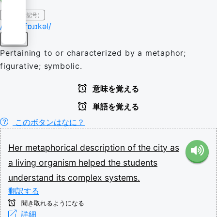
IPA（発音記号）
/ˌmɛtəˈfɒɹɪkəl/
形容詞
Pertaining to or characterized by a metaphor;
figurative; symbolic.
意味を覚える
単語を覚える
このボタンはなに？
Her
metaphorical
description
of
the
city
as
a
living
organism
helped
the
students
understand
its
complex
systems.
翻訳する
聞き取れるようになる
詳細