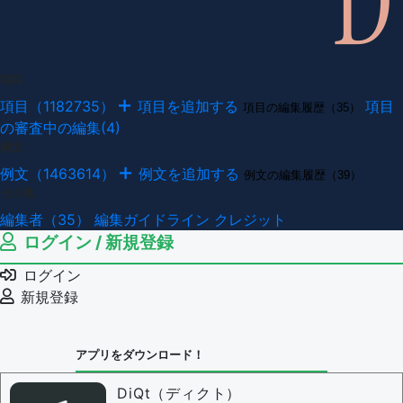
項目
項目（1182735）
項目を追加する
項目
項目の編集履歴（35）
の審査中の編集(4)
例文
例文（1463614）
例文を追加する
例文の編集履歴（39）
その他
編集者（35）
編集ガイドライン
クレジット
ログイン / 新規登録
ログイン
新規登録
アプリをダウンロード！
DiQt（ディクト）