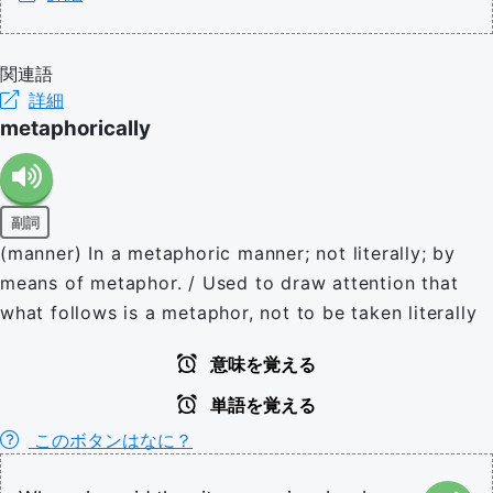
関連語
詳細
metaphorically
副詞
(manner) In a metaphoric manner; not literally; by
means of metaphor. / Used to draw attention that
what follows is a metaphor, not to be taken literally
意味を覚える
単語を覚える
このボタンはなに？