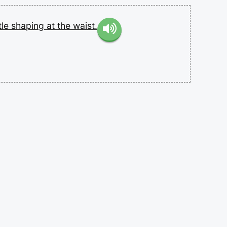
ttle
shaping
at
the
waist.