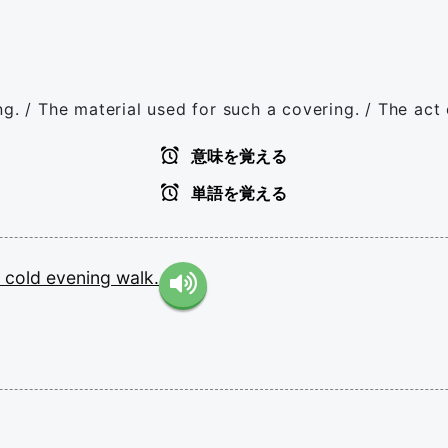
g. / The material used for such a covering. / The act
意味を覚える
単語を覚える
e
cold
evening
walk.