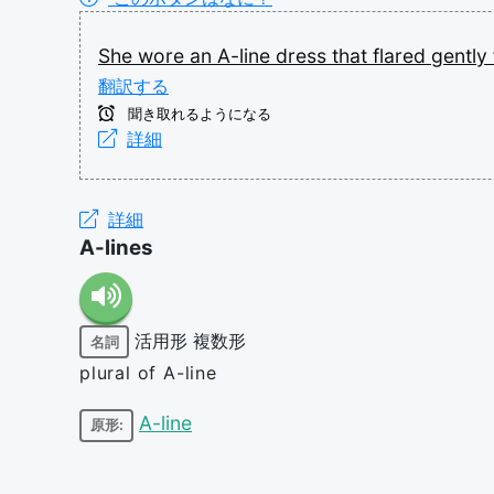
She
wore
an
A-line
dress
that
flared
gently
翻訳する
聞き取れるようになる
詳細
詳細
A-lines
活用形
複数形
名詞
plural of A-line
A-line
原形: