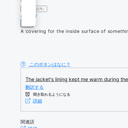
IPA（発音記号）
/ˈlaɪnɪŋ/
名詞
A covering for the inside surface of somethin
このボタンはなに？
The
jacket's
lining
kept
me
warm
during
th
翻訳する
聞き取れるようになる
詳細
関連語