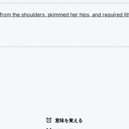
from
the
shoulders,
skimmed
her
hips,
and
required
li
意味を覚える