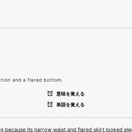
ction and a flared bottom.
意味を覚える
単語を覚える
ng
because
its
narrow
waist
and
flared
skirt
looked
ele