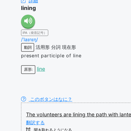
詳細
lining
IPA（発音記号）
/ˈlaɪnɪŋ/
活用形
分詞
現在形
動詞
present participle of line
line
原形:
このボタンはなに？
The
volunteers
are
lining
the
path
with
lant
翻訳する
聞き取れるようになる