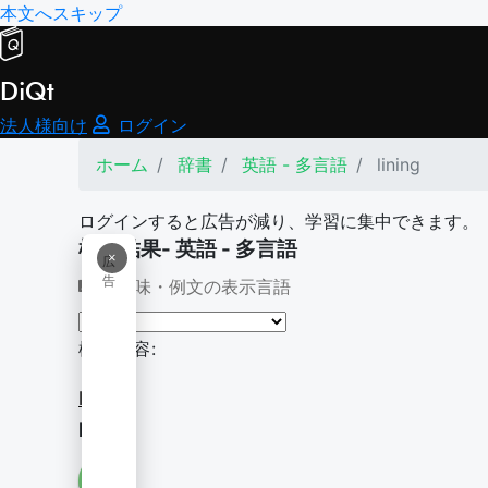
本文へスキップ
DiQt
法人様向け
ログイン
ホーム
辞書
英語 - 多言語
lining
ログインすると広告が減り、学習に集中できます。
検索結果- 英語 - 多言語
×
広
告
意味・例文の表示言語
検索内容:
lining
lining