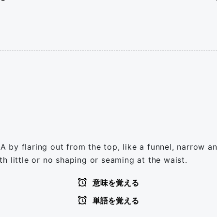
r A by flaring out from the top, like a funnel, narrow 
h little or no shaping or seaming at the waist.
意味を覚える
単語を覚える