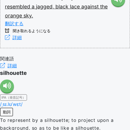
resembled
a
jagged,
black
lace
against
the
orange
sky.
翻訳する
聞き取れるようになる
詳細
関連語
詳細
silhouette
IPA（発音記号）
/ˌsɪ.lʊˈwɛt/
動詞
To represent by a silhouette; to project upon a
background, so as to be like a silhouette.