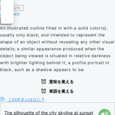
IPA（発音記号）
/ˌsɪ.lʊˈwɛt/
名詞
An illustrated outline filled in with a solid color(s),
usually only black, and intended to represent the
shape of an object without revealing any other visual
details; a similar appearance produced when the
object being viewed is situated in relative darkness
with brighter lighting behind it; a profile portrait in
black, such as a shadow appears to be.
意味を覚える
単語を覚える
このボタンはなに？
The
silhouette
of
the
city
skyline
at
sunset