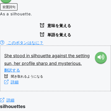
前置詞句
As a silhouette.
意味を覚える
単語を覚える
このボタンはなに？
She
stood
in
silhouette
against
the
setting
sun,
her
profile
sharp
and
mysterious.
翻訳する
聞き取れるようになる
詳細
詳細
silhouettes