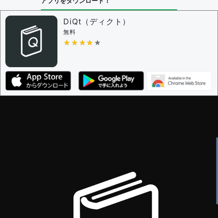
アプリをダウンロード！
DiQt（ディクト）
無料
★★★★★
★★★★★