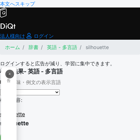
本文へスキップ
DiQt
法人様向け
ログイン
ホーム
辞書
英語 - 多言語
silhouette
ログインすると広告が減り、学習に集中できます。
検索結果- 英語 - 多言語
×
広
告
意味・例文の表示言語
検索内容:
silhouette
silhouette