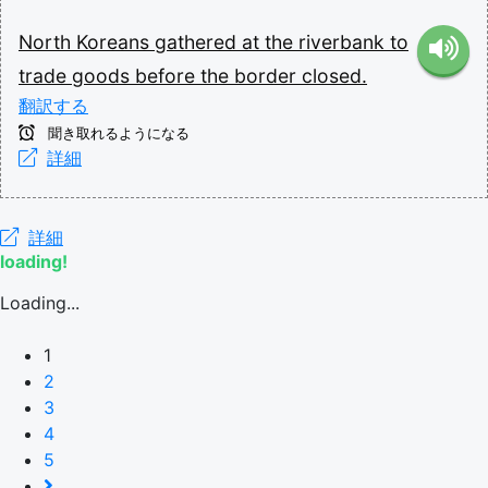
North
Koreans
gathered
at
the
riverbank
to
trade
goods
before
the
border
closed.
翻訳する
聞き取れるようになる
詳細
詳細
loading!
Loading...
1
2
3
4
5