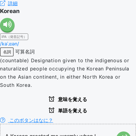
詳細
Korean
IPA（発音記号）
/kəˈɹɪən/
可算名詞
名詞
(countable) Designation given to the indigenous or
naturalized people occupying the Korean Peninsula
on the Asian continent, in either North Korea or
South Korea.
意味を覚える
単語を覚える
このボタンはなに？