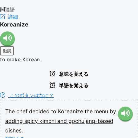
関連語
詳細
Koreanize
動詞
to make Korean.
意味を覚える
単語を覚える
このボタンはなに？
The
chef
decided
to
Koreanize
the
menu
by
adding
spicy
kimchi
and
gochujang-based
dishes.