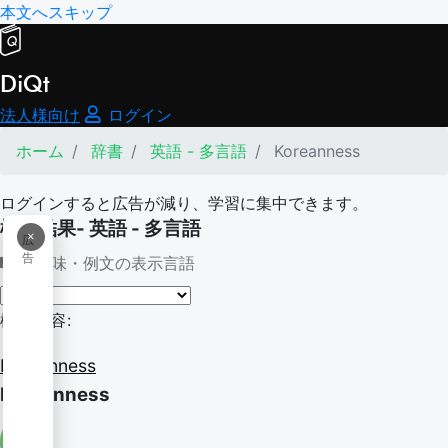
本文へスキップ
DiQt
法人様向け
ログイン
ホーム
辞書
英語 - 多言語
Koreanness
ログインすると広告が減り、学習に集中できます。
検索結果- 英語 - 多言語
×
広
告
意味・例文の表示言語
検索内容:
Koreanness
Koreanness