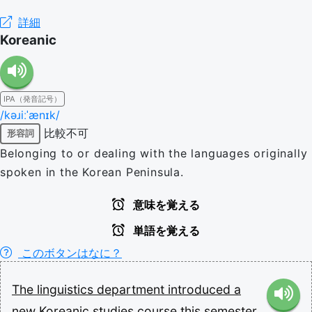
詳細
Koreanic
IPA（発音記号）
/kəɹiːˈænɪk/
比較不可
形容詞
Belonging to or dealing with the languages originally
spoken in the Korean Peninsula.
意味を覚える
単語を覚える
このボタンはなに？
The
linguistics
department
introduced
a
new
Koreanic
studies
course
this
semester.