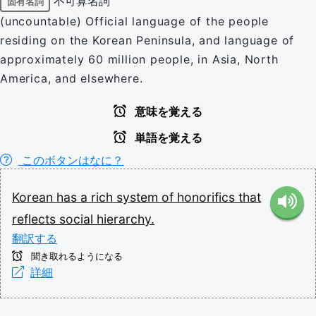
不可算名詞
固有名詞
(uncountable) Official language of the people
residing on the Korean Peninsula, and language of
approximately 60 million people, in Asia, North
America, and elsewhere.
意味を覚える
単語を覚える
このボタンはなに？
Korean
has
a
rich
system
of
honorifics
that
reflects
social
hierarchy.
翻訳する
聞き取れるようになる
詳細