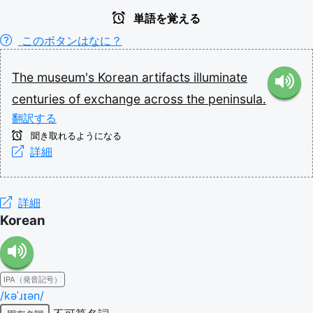
単語を覚える
このボタンはなに？
The
museum's
Korean
artifacts
illuminate
centuries
of
exchange
across
the
peninsula.
翻訳する
聞き取れるようになる
詳細
詳細
Korean
IPA（発音記号）
/kəˈɹɪən/