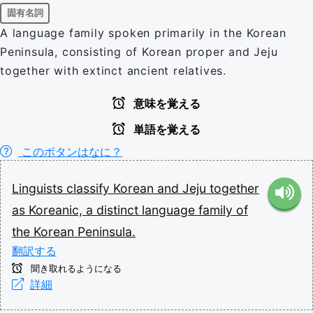
固有名詞
A language family spoken primarily in the Korean
Peninsula, consisting of Korean proper and Jeju
together with extinct ancient relatives.
意味を覚える
単語を覚える
このボタンはなに？
Linguists
classify
Korean
and
Jeju
together
as
Koreanic,
a
distinct
language
family
of
the
Korean
Peninsula.
翻訳する
聞き取れるようになる
詳細