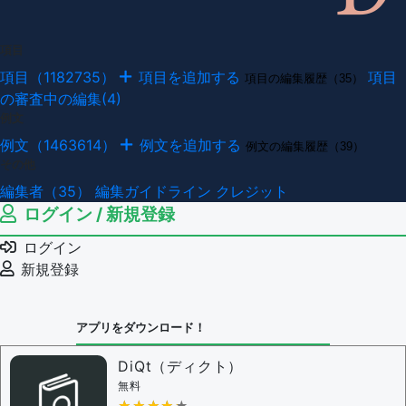
項目
項目（1182735）
項目を追加する
項目
項目の編集履歴（35）
の審査中の編集(4)
例文
例文（1463614）
例文を追加する
例文の編集履歴（39）
その他
編集者（35）
編集ガイドライン
クレジット
ログイン / 新規登録
ログイン
新規登録
アプリをダウンロード！
DiQt（ディクト）
無料
★★★★★
★★★★★