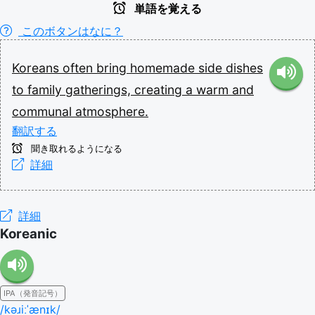
単語を覚える
このボタンはなに？
Koreans
often
bring
homemade
side
dishes
to
family
gatherings,
creating
a
warm
and
communal
atmosphere.
翻訳する
聞き取れるようになる
詳細
詳細
Koreanic
IPA（発音記号）
/kəɹiːˈænɪk/