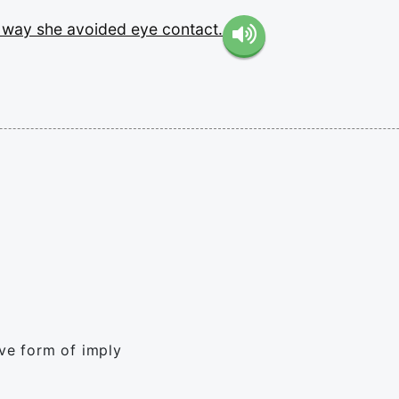
e
way
she
avoided
eye
contact.
ive form of imply