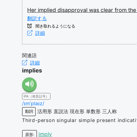
Her
implied
disapproval
was
clear
from
th
翻訳する
聞き取れるようになる
詳細
関連語
詳細
implies
IPA（発音記号）
/ɪmˈplaɪz/
活用形
直説法
現在形
単数形
三人称
動詞
Third-person singular simple present indicat
imply
原形: