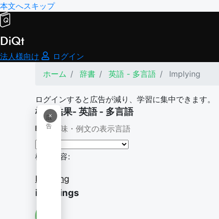
本文へスキップ
DiQt
法人様向け
ログイン
ホーム
辞書
英語 - 多言語
Implying
ログインすると広告が減り、学習に集中できます。
検索結果- 英語 - 多言語
×
広
告
意味・例文の表示言語
検索内容:
Implying
implyings