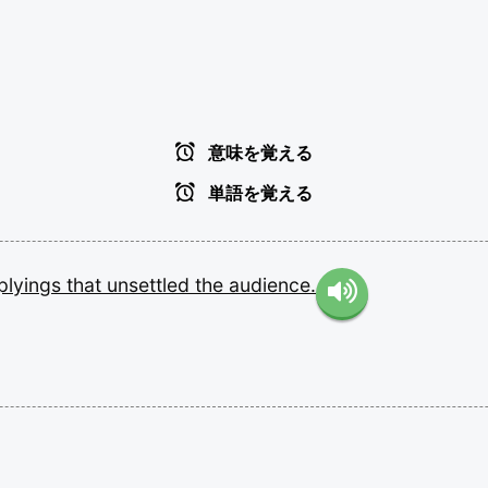
意味を覚える
単語を覚える
plyings
that
unsettled
the
audience.