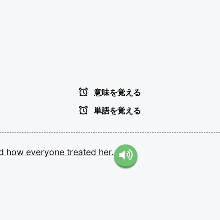
意味を覚える
単語を覚える
ed
how
everyone
treated
her.