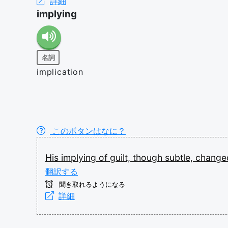
詳細
implying
名詞
implication
このボタンはなに？
His
implying
of
guilt,
though
subtle,
chang
翻訳する
聞き取れるようになる
詳細