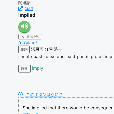
関連語
詳細
implied
IPA（発音記号）
/ɪmˈplaɪd/
活用形
分詞
過去
動詞
simple past tense and past participle of imp
imply
原形:
このボタンはなに？
She
implied
that
there
would
be
conseque