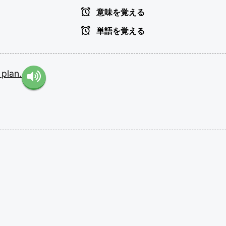
意味を覚える
単語を覚える
e
plan.