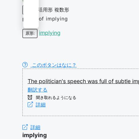
活用形
複数形
名詞
plural of implying
implying
原形:
このボタンはなに？
The
politician's
speech
was
full
of
subtle
im
翻訳する
聞き取れるようになる
詳細
詳細
implying