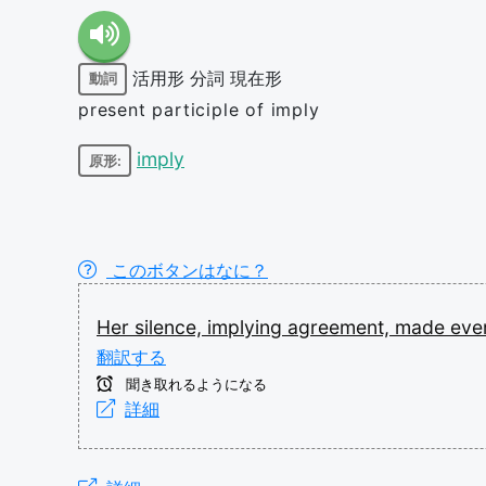
活用形
分詞
現在形
動詞
present participle of imply
imply
原形:
このボタンはなに？
Her
silence,
implying
agreement,
made
eve
翻訳する
聞き取れるようになる
詳細