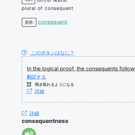
plural of consequent
consequent
原形:
このボタンはなに？
In
the
logical
proof,
the
consequents
follo
翻訳する
聞き取れるようになる
詳細
詳細
consequentness