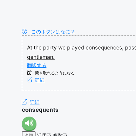
このボタンはなに？
At
the
party
we
played
consequences,
pas
gentleman.
翻訳する
聞き取れるようになる
詳細
詳細
consequents
活用形
複数形
名詞