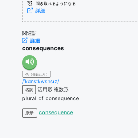
聞き取れるようになる
詳細
関連語
詳細
consequences
IPA（発音記号）
/ˈkɑnsɪkwɛnsɪz/
活用形
複数形
名詞
plural of consequence
consequence
原形: