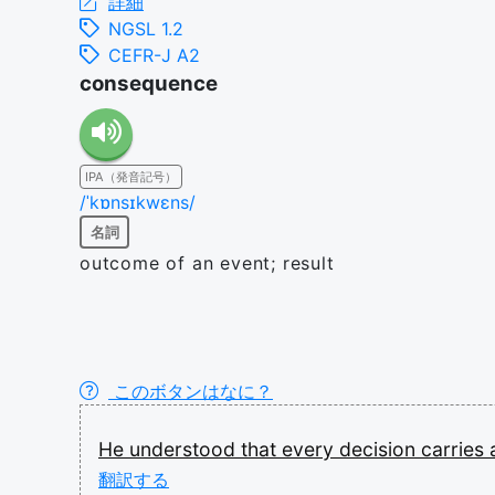
詳細
NGSL 1.2
CEFR-J A2
consequence
IPA（発音記号）
/ˈkɒnsɪkwɛns/
名詞
outcome of an event; result
このボタンはなに？
He
understood
that
every
decision
carries
翻訳する