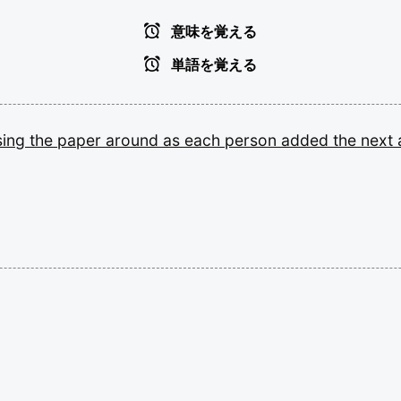
意味を覚える
単語を覚える
sing
the
paper
around
as
each
person
added
the
next