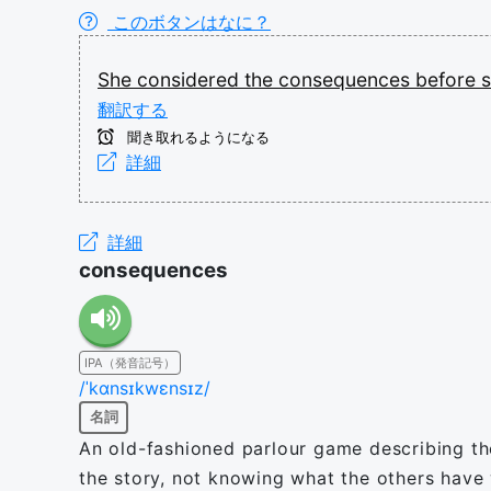
このボタンはなに？
She
considered
the
consequences
before
翻訳する
聞き取れるようになる
詳細
詳細
consequences
IPA（発音記号）
/ˈkɑnsɪkwɛnsɪz/
名詞
An old-fashioned parlour game describing the
the story, not knowing what the others have 