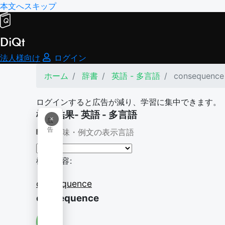
本文へスキップ
DiQt
法人様向け
ログイン
ホーム
辞書
英語 - 多言語
consequence
ログインすると広告が減り、学習に集中できます。
検索結果- 英語 - 多言語
×
広
告
意味・例文の表示言語
検索内容:
consequence
consequence