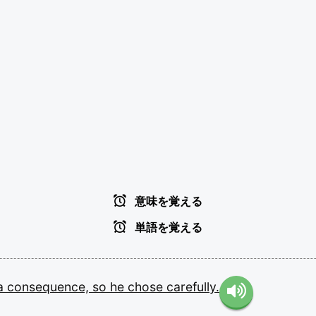
意味を覚える
単語を覚える
a
consequence,
so
he
chose
carefully.