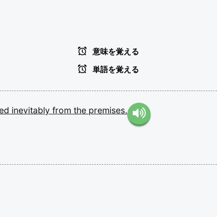
意味を覚える
単語を覚える
wed
inevitably
from
the
premises.