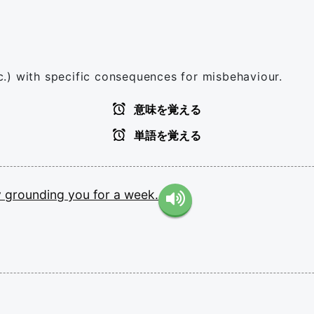
etc.) with specific consequences for misbehaviour.
意味を覚える
単語を覚える
y
grounding
you
for
a
week.