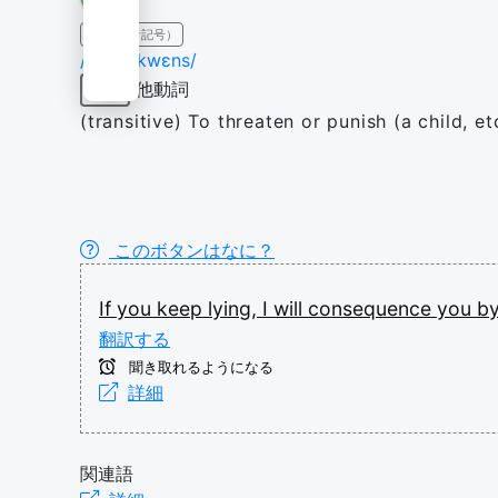
IPA（発音記号）
/ˈkɒnsɪkwɛns/
他動詞
動詞
(transitive) To threaten or punish (a child, 
このボタンはなに？
If
you
keep
lying,
I
will
consequence
you
b
翻訳する
聞き取れるようになる
詳細
関連語