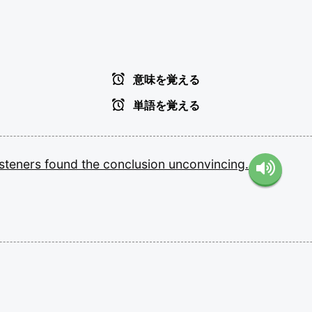
意味を覚える
単語を覚える
isteners
found
the
conclusion
unconvincing.