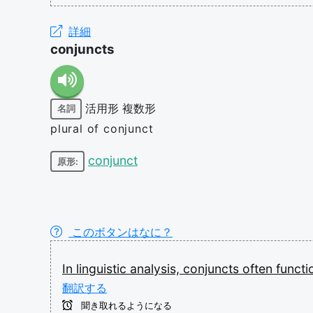
詳細
conjuncts
活用形
複数形
名詞
plural of conjunct
conjunct
原形:
このボタンはなに？
In
linguistic
analysis,
conjuncts
often
funct
翻訳する
聞き取れるようになる