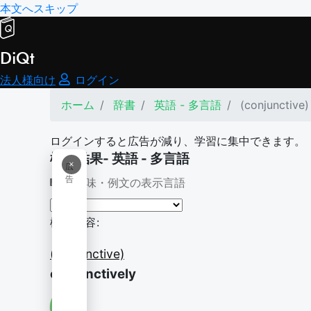
本文へスキップ
DiQt
法人様向け
ログイン
ホーム
辞書
英語 - 多言語
(conjunctive)
ログインすると広告が減り、学習に集中できます。
検索結果- 英語 - 多言語
×
広
告
意味・例文の表示言語
検索内容:
(conjunctive)
conjunctively