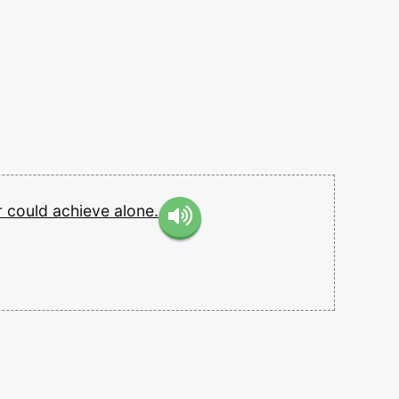
r
could
achieve
alone.