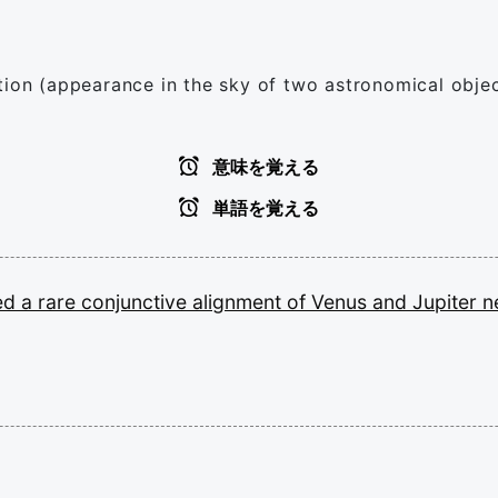
tion (appearance in the sky of two astronomical objec
意味を覚える
単語を覚える
ed
a
rare
conjunctive
alignment
of
Venus
and
Jupiter
n