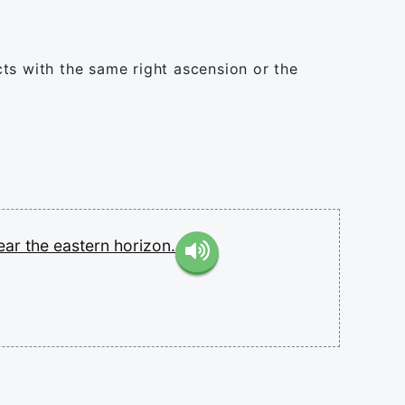
ts with the same right ascension or the
ear
the
eastern
horizon.