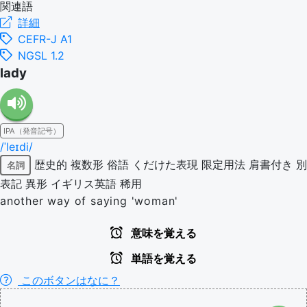
関連語
詳細
CEFR-J A1
NGSL 1.2
lady
IPA（発音記号）
/ˈleɪdi/
歴史的
複数形
俗語
くだけた表現
限定用法
肩書付き
別
名詞
表記
異形
イギリス英語
稀用
another way of saying 'woman'
意味を覚える
単語を覚える
このボタンはなに？