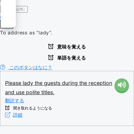
IPA（発音記号）
/ˈleɪdi/
動詞
To address as “lady”.
意味を覚える
単語を覚える
このボタンはなに？
Please
lady
the
guests
during
the
reception
and
use
polite
titles.
翻訳する
聞き取れるようになる
詳細