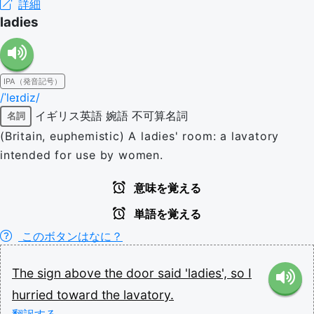
詳細
ladies
IPA（発音記号）
/ˈleɪdiz/
イギリス英語
婉語
不可算名詞
名詞
(Britain, euphemistic) A ladies' room: a lavatory
intended for use by women.
意味を覚える
単語を覚える
このボタンはなに？
The
sign
above
the
door
said
'ladies',
so
I
hurried
toward
the
lavatory.
翻訳する