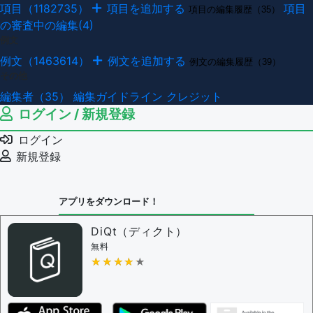
項目（1182735）
項目を追加する
項目
項目の編集履歴（35）
の審査中の編集(4)
例文
例文（1463614）
例文を追加する
例文の編集履歴（39）
その他
編集者（35）
編集ガイドライン
クレジット
ログイン / 新規登録
ログイン
新規登録
アプリをダウンロード！
DiQt（ディクト）
無料
★★★★★
★★★★★