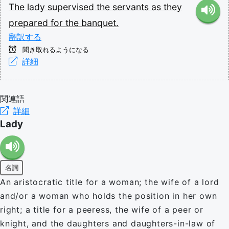
The
lady
supervised
the
servants
as
they
prepared
for
the
banquet.
翻訳する
聞き取れるようになる
詳細
関連語
詳細
Lady
名詞
An aristocratic title for a woman; the wife of a lord
and/or a woman who holds the position in her own
right; a title for a peeress, the wife of a peer or
knight, and the daughters and daughters-in-law of