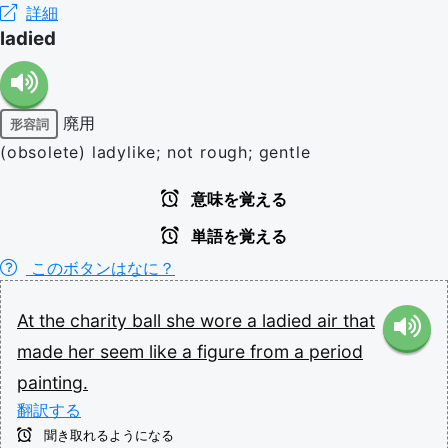
詳細
ladied
廃用
形容詞
(obsolete) ladylike; not rough; gentle
意味を覚える
単語を覚える
このボタンはなに？
At
the
charity
ball
she
wore
a
ladied
air
that
made
her
seem
like
a
figure
from
a
period
painting.
翻訳する
聞き取れるようになる