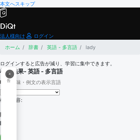
本文へスキップ
DiQt
法人様向け
ログイン
ホーム
辞書
英語 - 多言語
lady
ログインすると広告が減り、学習に集中できます。
検索結果- 英語 - 多言語
×
広
告
意味・例文の表示言語
検索内容:
lady
lady