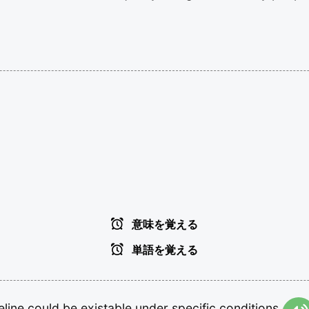
意味を覚える
単語を覚える
eline
could
be
existable
under
specific
conditions.