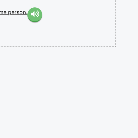
ame
person.