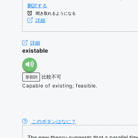
翻訳する
聞き取れるようになる
詳細
詳細
existable
比較不可
形容詞
Capable of existing; feasible.
このボタンはなに？
The
new
theory
suggests
that
a
parallel
tim