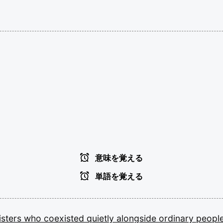
意味を覚える
単語を覚える
isters
who
coexisted
quietly
alongside
ordinary
people