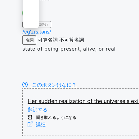
IPA（発音記号）
/ɛɡˈzɪs.təns/
可算名詞
不可算名詞
名詞
state of being present, alive, or real
このボタンはなに？
Her
sudden
realization
of
the
universe's
ex
翻訳する
聞き取れるようになる
詳細