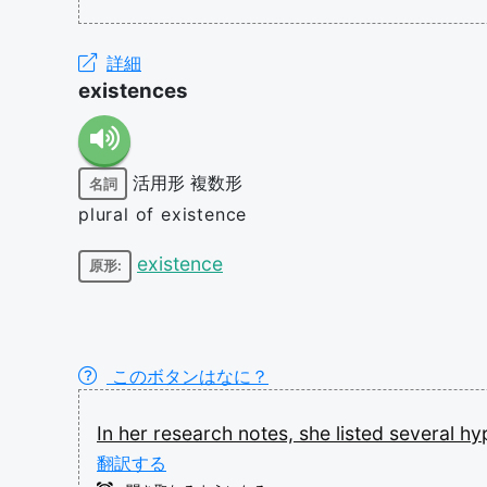
詳細
existences
活用形
複数形
名詞
plural of existence
existence
原形:
このボタンはなに？
In
her
research
notes,
she
listed
several
hy
翻訳する