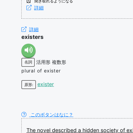
聞き取れるようになる
詳細
詳細
existers
活用形
複数形
名詞
plural of exister
exister
原形:
このボタンはなに？
The
novel
described
a
hidden
society
of
ex