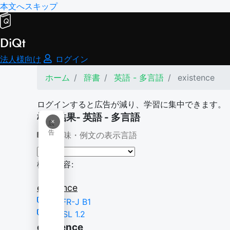
本文へスキップ
DiQt
法人様向け
ログイン
ホーム
辞書
英語 - 多言語
existence
ログインすると広告が減り、学習に集中できます。
検索結果- 英語 - 多言語
×
広
告
意味・例文の表示言語
検索内容:
existence
CEFR-J B1
NGSL 1.2
existence