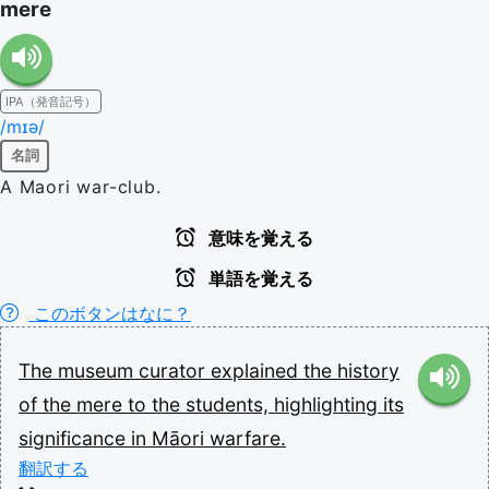
mere
IPA（発音記号）
/mɪə/
名詞
A Maori war-club.
意味を覚える
単語を覚える
このボタンはなに？
The
museum
curator
explained
the
history
of
the
mere
to
the
students,
highlighting
its
significance
in
Māori
warfare.
翻訳する