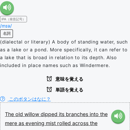
IPA（発音記号）
/mɪə/
名詞
(dialectal or literary) A body of standing water, such
as a lake or a pond. More specifically, it can refer to
a lake that is broad in relation to its depth. Also
included in place names such as Windermere.
意味を覚える
単語を覚える
このボタンはなに？
The
old
willow
dipped
its
branches
into
the
mere
as
evening
mist
rolled
across
the