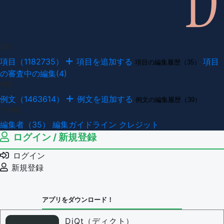
項目
項目（1182735）
項目を追加する
項目
項目の編集履歴（35）
の審査中の編集(4)
例文
例文（1463614）
例文を追加する
例文の編集履歴（39）
その他
編集者（35）
編集ガイドライン
クレジット
ログイン / 新規登録
ログイン
新規登録
アプリをダウンロード！
DiQt（ディクト）