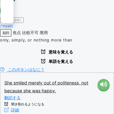
IPA（発音記号）
/ˈmɪəli/
焦点
比較不可
廃用
副詞
only, simply, or nothing more than
意味を覚える
単語を覚える
このボタンはなに？
She
smiled
merely
out
of
politeness,
not
because
she
was
happy.
翻訳する
聞き取れるようになる
詳細