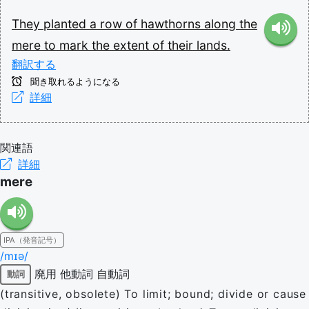
They
planted
a
row
of
hawthorns
along
the
mere
to
mark
the
extent
of
their
lands.
翻訳する
聞き取れるようになる
詳細
関連語
詳細
mere
IPA（発音記号）
/mɪə/
廃用
他動詞
自動詞
動詞
(transitive, obsolete) To limit; bound; divide or cause