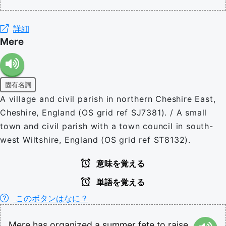
詳細
Mere
固有名詞
A village and civil parish in northern Cheshire East,
Cheshire, England (OS grid ref SJ7381). / A small
town and civil parish with a town council in south-
west Wiltshire, England (OS grid ref ST8132).
意味を覚える
単語を覚える
このボタンはなに？
Mere
has
organized
a
summer
fete
to
raise