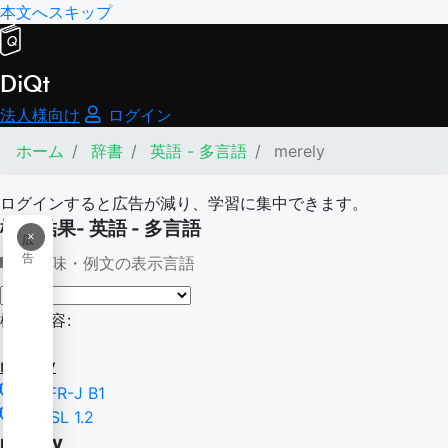
本文へスキップ
DiQt
法人様向け
ログイン
ホーム
辞書
英語 - 多言語
merely
ログインすると広告が減り、学習に集中できます。
検索結果- 英語 - 多言語
×
広
告
意味・例文の表示言語
検索内容:
merely
CEFR-J B1
NGSL 1.2
merely