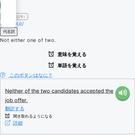
IPA（発音記号）
/ˈnaɪ.ðə(ɹ)/
代名詞
Not either one of two.
意味を覚える
単語を覚える
このボタンはなに？
Neither
of
the
two
candidates
accepted
the
job
offer.
翻訳する
聞き取れるようになる
詳細