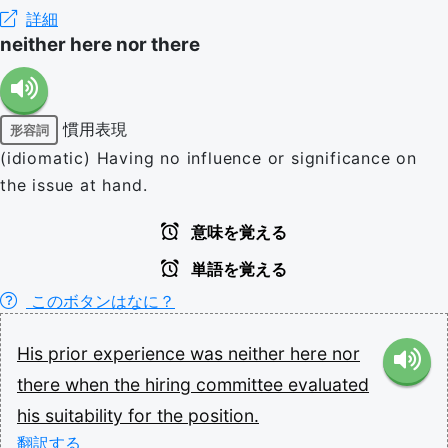
詳細
neither here nor there
慣用表現
形容詞
(idiomatic) Having no influence or significance on
the issue at hand.
意味を覚える
単語を覚える
このボタンはなに？
His
prior
experience
was
neither
here
nor
there
when
the
hiring
committee
evaluated
his
suitability
for
the
position.
翻訳する