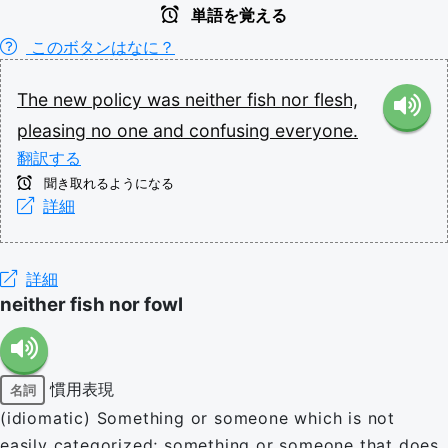
単語を覚える
このボタンはなに？
The
new
policy
was
neither
fish
nor
flesh,
pleasing
no
one
and
confusing
everyone.
翻訳する
聞き取れるようになる
詳細
詳細
neither fish nor fowl
慣用表現
名詞
(idiomatic) Something or someone which is not
easily categorized; something or someone that does