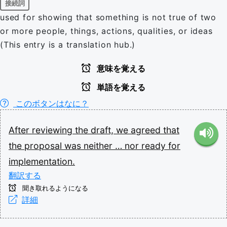
接続詞
used for showing that something is not true of two
or more people, things, actions, qualities, or ideas
(This entry is a translation hub.)
意味を覚える
単語を覚える
このボタンはなに？
After
reviewing
the
draft,
we
agreed
that
the
proposal
was
neither
…
nor
ready
for
implementation.
翻訳する
聞き取れるようになる
詳細