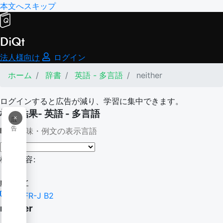
本文へスキップ
DiQt
法人様向け
ログイン
ホーム
辞書
英語 - 多言語
neither
ログインすると広告が減り、学習に集中できます。
検索結果- 英語 - 多言語
×
広
告
意味・例文の表示言語
検索内容:
neither
CEFR-J B2
neither