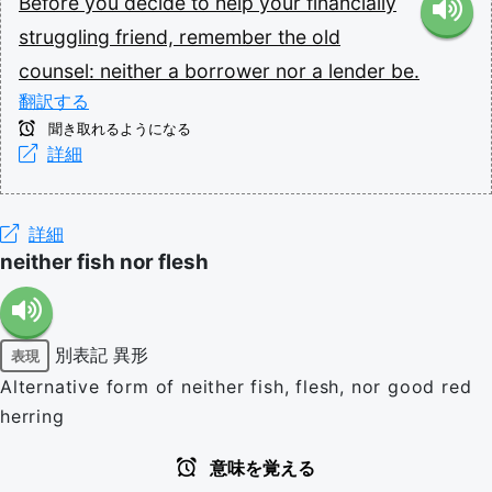
Before
you
decide
to
help
your
financially
struggling
friend,
remember
the
old
counsel:
neither
a
borrower
nor
a
lender
be.
翻訳する
聞き取れるようになる
詳細
詳細
neither fish nor flesh
別表記
異形
表現
Alternative form of neither fish, flesh, nor good red
herring
意味を覚える