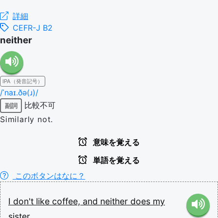
詳細
CEFR-J B2
neither
IPA（発音記号）
/ˈnaɪ.ðə(ɹ)/
比較不可
副詞
Similarly not.
意味を覚える
単語を覚える
このボタンはなに？
I
don't
like
coffee,
and
neither
does
my
sister.