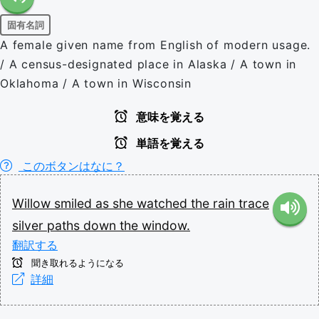
固有名詞
A female given name from English of modern usage.
/ A census-designated place in Alaska / A town in
Oklahoma / A town in Wisconsin
意味を覚える
単語を覚える
このボタンはなに？
Willow
smiled
as
she
watched
the
rain
trace
silver
paths
down
the
window.
翻訳する
聞き取れるようになる
詳細