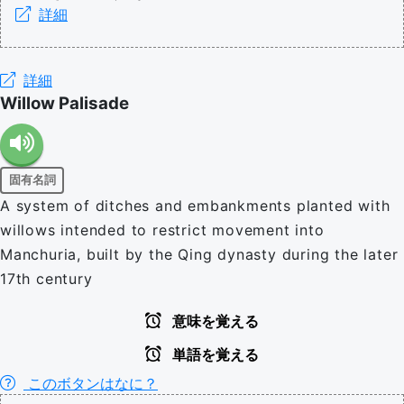
詳細
詳細
Willow Palisade
固有名詞
A system of ditches and embankments planted with
willows intended to restrict movement into
Manchuria, built by the Qing dynasty during the later
17th century
意味を覚える
単語を覚える
このボタンはなに？