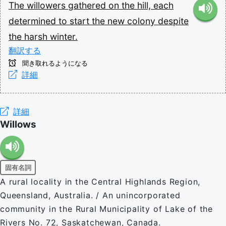
The
willowers
gathered
on
the
hill,
each
determined
to
start
the
new
colony
despite
the
harsh
winter.
翻訳する
聞き取れるようになる
詳細
詳細
Willows
固有名詞
A rural locality in the Central Highlands Region,
Queensland, Australia. / An unincorporated
community in the Rural Municipality of Lake of the
Rivers No. 72, Saskatchewan, Canada.