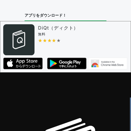
アプリをダウンロード！
DiQt（ディクト）
無料
★★★★★
★★★★★