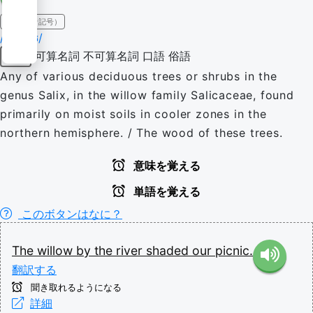
IPA（発音記号）
/ˈwɪl.əʊ/
可算名詞
不可算名詞
口語
俗語
名詞
Any of various deciduous trees or shrubs in the
genus Salix, in the willow family Salicaceae, found
primarily on moist soils in cooler zones in the
northern hemisphere. / The wood of these trees.
意味を覚える
単語を覚える
このボタンはなに？
The
willow
by
the
river
shaded
our
picnic.
翻訳する
聞き取れるようになる
詳細