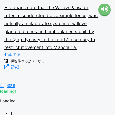
Historians
note
that
the
Willow
Palisade,
often
misunderstood
as
a
simple
fence,
was
actually
an
elaborate
system
of
willow-
planted
ditches
and
embankments
built
by
the
Qing
dynasty
in
the
late
17th
century
to
restrict
movement
into
Manchuria.
翻訳する
聞き取れるようになる
詳細
詳細
loading!
Loading...
1