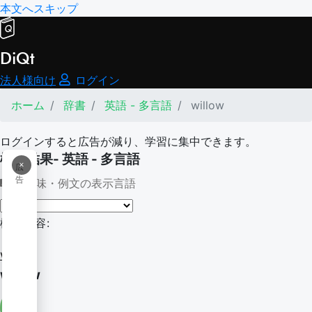
本文へスキップ
DiQt
法人様向け
ログイン
ホーム
辞書
英語 - 多言語
willow
ログインすると広告が減り、学習に集中できます。
検索結果- 英語 - 多言語
×
広
告
意味・例文の表示言語
検索内容:
willow
willow