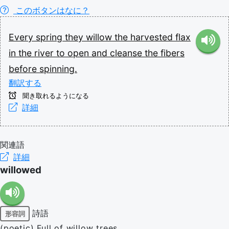
このボタンはなに？
Every
spring
they
willow
the
harvested
flax
in
the
river
to
open
and
cleanse
the
fibers
before
spinning.
翻訳する
聞き取れるようになる
詳細
関連語
詳細
willowed
詩語
形容詞
(poetic) Full of willow trees.