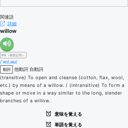
関連語
詳細
willow
IPA（発音記号）
/ˈwɪl.əʊ/
他動詞
自動詞
動詞
(transitive) To open and cleanse (cotton, flax, wool,
etc.) by means of a willow. / (intransitive) To form a
shape or move in a way similar to the long, slender
branches of a willow.
意味を覚える
単語を覚える