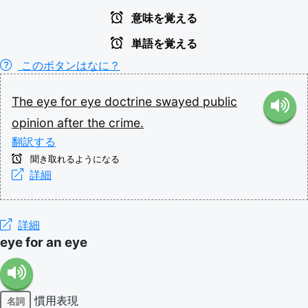
意味を覚える
単語を覚える
このボタンはなに？
The
eye
for
eye
doctrine
swayed
public
opinion
after
the
crime.
翻訳する
聞き取れるようになる
詳細
詳細
eye for an eye
慣用表現
名詞