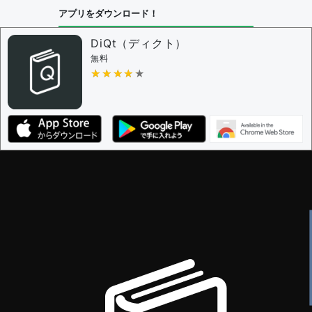
アプリをダウンロード！
DiQt（ディクト）
無料
★★★★★
★★★★★