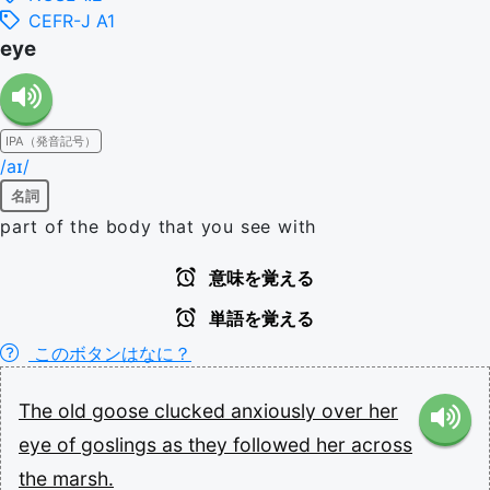
CEFR-J A1
eye
IPA（発音記号）
/aɪ/
名詞
part of the body that you see with
意味を覚える
単語を覚える
このボタンはなに？
The
old
goose
clucked
anxiously
over
her
eye
of
goslings
as
they
followed
her
across
the
marsh.