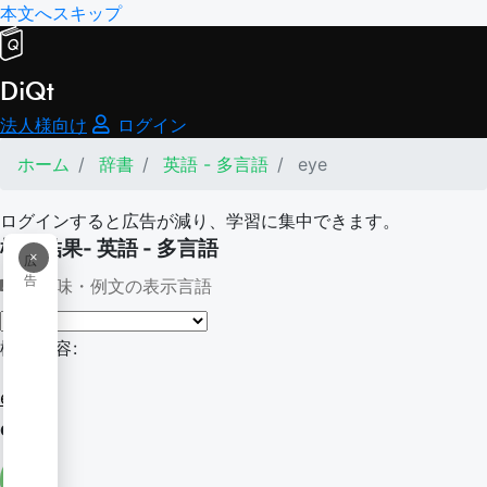
本文へスキップ
DiQt
法人様向け
ログイン
ホーム
辞書
英語 - 多言語
eye
ログインすると広告が減り、学習に集中できます。
検索結果- 英語 - 多言語
×
広
告
意味・例文の表示言語
検索内容:
eye
eye