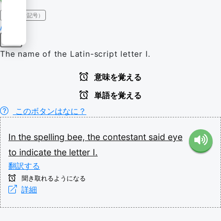
IPA（発音記号）
/aɪ/
名詞
The name of the Latin-script letter I.
意味を覚える
単語を覚える
このボタンはなに？
In
the
spelling
bee,
the
contestant
said
eye
to
indicate
the
letter
I.
翻訳する
聞き取れるようになる
詳細