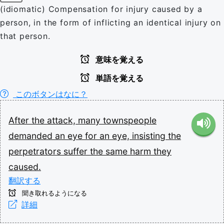
(idiomatic) Compensation for injury caused by a
person, in the form of inflicting an identical injury on
that person.
意味を覚える
単語を覚える
このボタンはなに？
After
the
attack,
many
townspeople
demanded
an
eye
for
an
eye,
insisting
the
perpetrators
suffer
the
same
harm
they
caused.
翻訳する
聞き取れるようになる
詳細