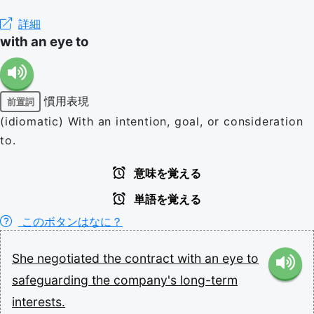
詳細
with an eye to
慣用表現
前置詞
(idiomatic) With an intention, goal, or consideration
to.
意味を覚える
単語を覚える
このボタンはなに？
She
negotiated
the
contract
with
an
eye
to
safeguarding
the
company's
long-term
interests.