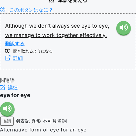
単語を覚える
このボタンはなに？
Although
we
don't
always
see
eye
to
eye,
we
manage
to
work
together
effectively.
翻訳する
聞き取れるようになる
詳細
関連語
詳細
eye for eye
別表記
異形
不可算名詞
名詞
Alternative form of eye for an eye