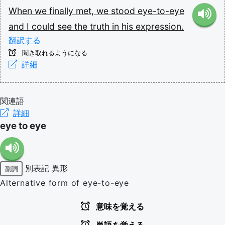
When
we
finally
met,
we
stood
eye-to-eye
and
I
could
see
the
truth
in
his
expression.
翻訳する
聞き取れるようになる
詳細
関連語
詳細
eye to eye
別表記
異形
副詞
Alternative form of eye-to-eye
意味を覚える