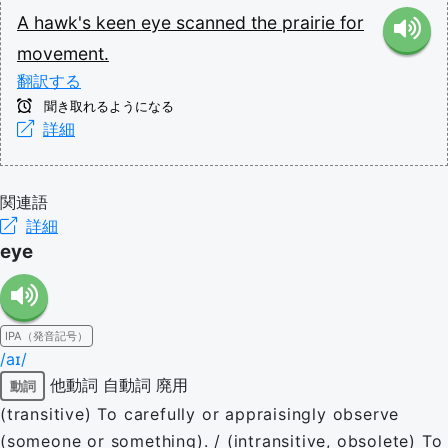
A
hawk's
keen
eye
scanned
the
prairie
for
movement.
翻訳する
聞き取れるようになる
詳細
関連語
詳細
eye
IPA（発音記号）
/aɪ/
他動詞
自動詞
廃用
動詞
(transitive) To carefully or appraisingly observe
(someone or something). / (intransitive, obsolete) To