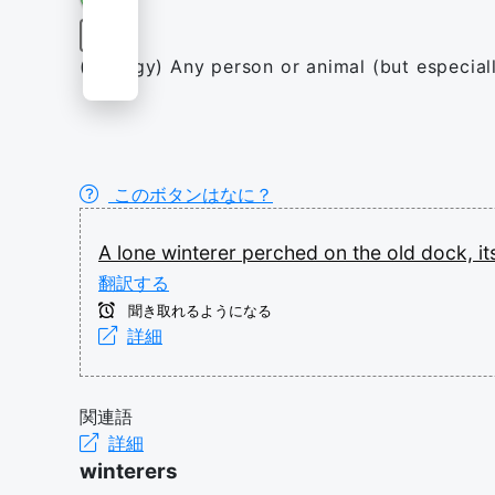
名詞
(biology) Any person or animal (but especially
このボタンはなに？
A
lone
winterer
perched
on
the
old
dock,
i
翻訳する
聞き取れるようになる
詳細
関連語
詳細
winterers