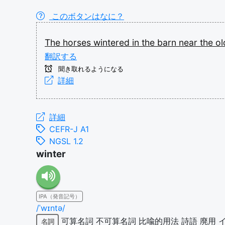
このボタンはなに？
The
horses
wintered
in
the
barn
near
the
o
翻訳する
聞き取れるようになる
詳細
詳細
CEFR-J A1
NGSL 1.2
winter
IPA（発音記号）
/ˈwɪntə/
可算名詞
不可算名詞
比喩的用法
詩語
廃用
名詞