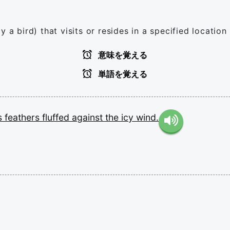
 a bird) that visits or resides in a specified location
意味を覚える
単語を覚える
ts
feathers
fluffed
against
the
icy
wind.