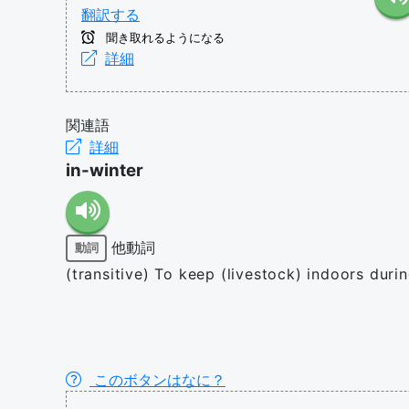
翻訳する
聞き取れるようになる
詳細
関連語
詳細
in-winter
他動詞
動詞
(transitive) To keep (livestock) indoors duri
このボタンはなに？