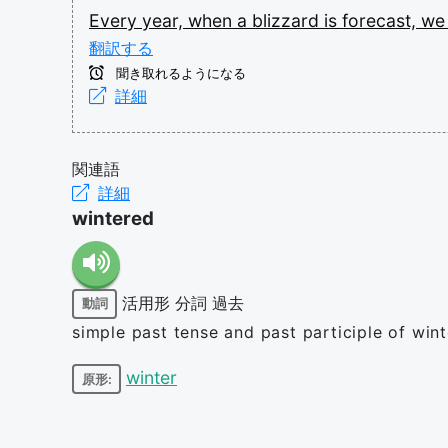
Every
year,
when
a
blizzard
is
forecast,
w
翻訳する
聞き取れるようになる
詳細
関連語
詳細
wintered
活用形
分詞
過去
動詞
simple past tense and past participle of wint
winter
原形: