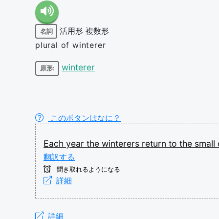
活用形
複数形
名詞
plural of winterer
winterer
原形:
このボタンはなに？
Each
year
the
winterers
return
to
the
small
翻訳する
聞き取れるようになる
詳細
詳細