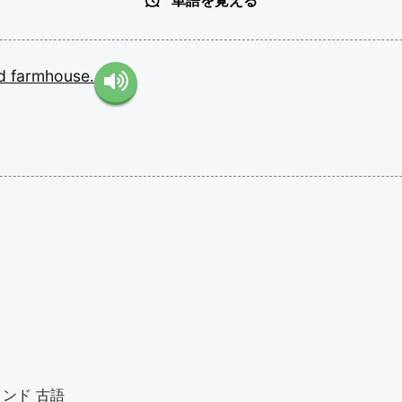
単語を覚える
ld
farmhouse.
インド
古語