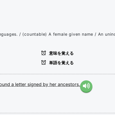
nguages. / (countable) A female given name / An unin
意味を覚える
単語を覚える
found
a
letter
signed
by
her
ancestors.