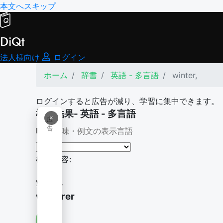
本文へスキップ
DiQt
法人様向け
ログイン
ホーム
辞書
英語 - 多言語
winter,
ログインすると広告が減り、学習に集中できます。
検索結果- 英語 - 多言語
×
広
告
意味・例文の表示言語
検索内容:
winter,
winterer