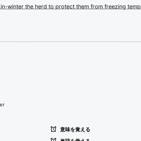
e
in-winter
the
herd
to
protect
them
from
freezing
temp
er
意味を覚える