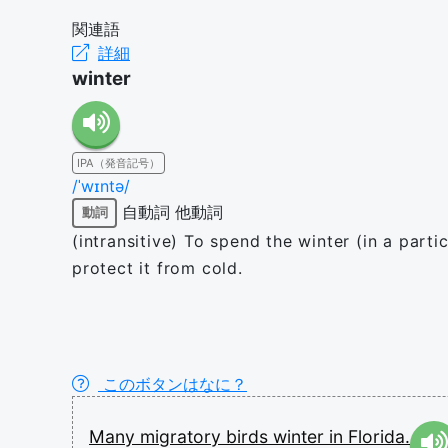
関連語
詳細
winter
IPA（発音記号）
/ˈwɪntə/
自動詞
他動詞
動詞
(intransitive) To spend the winter (in a part
protect it from cold.
このボタンはなに？
Many
migratory
birds
winter
in
Florida.