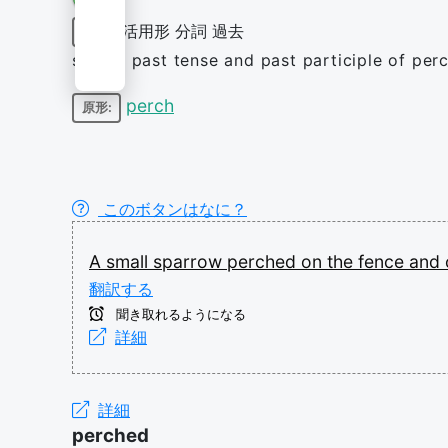
活用形
分詞
過去
動詞
simple past tense and past participle of per
perch
原形:
このボタンはなに？
A
small
sparrow
perched
on
the
fence
and
翻訳する
聞き取れるようになる
詳細
詳細
perched