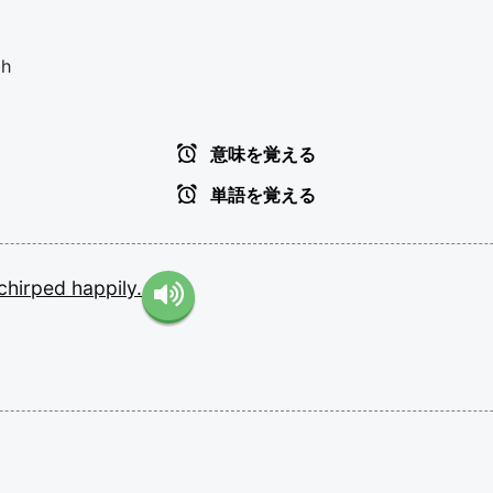
ch
意味を覚える
単語を覚える
chirped
happily.