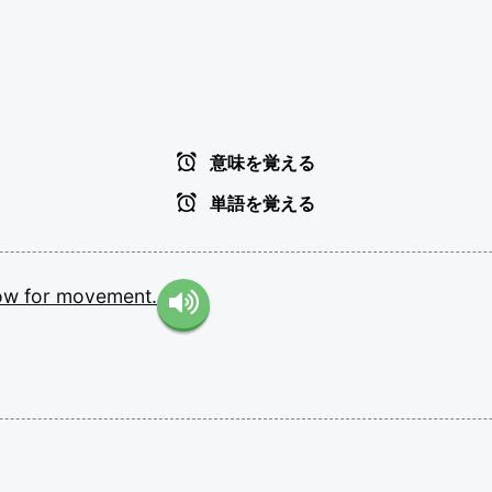
意味を覚える
単語を覚える
ow
for
movement.