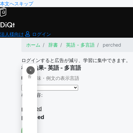
本文へスキップ
DiQt
法人様向け
ログイン
ホーム
辞書
英語 - 多言語
perched
ログインすると広告が減り、学習に集中できます。
検索結果- 英語 - 多言語
×
広
告
意味・例文の表示言語
検索内容:
perched
perched