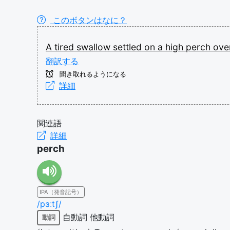
このボタンはなに？
A
tired
swallow
settled
on
a
high
perch
ove
翻訳する
聞き取れるようになる
詳細
関連語
詳細
perch
IPA（発音記号）
/pɜːtʃ/
自動詞
他動詞
動詞