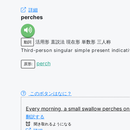
詳細
perches
活用形
直説法
現在形
単数形
三人称
動詞
Third-person singular simple present indicat
perch
原形:
このボタンはなに？
Every
morning,
a
small
swallow
perches
o
翻訳する
聞き取れるようになる