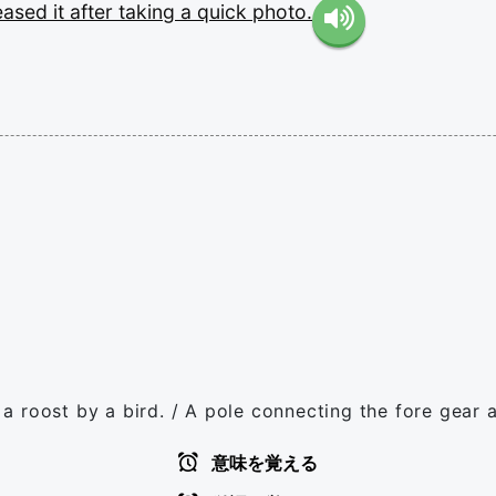
leased
it
after
taking
a
quick
photo.
s a roost by a bird. / A pole connecting the fore gear 
意味を覚える