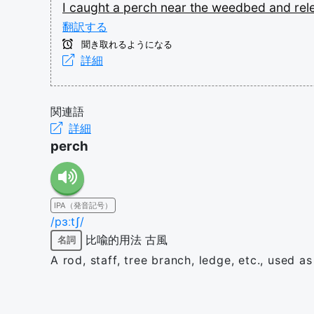
I
caught
a
perch
near
the
weedbed
and
re
翻訳する
聞き取れるようになる
詳細
関連語
詳細
perch
IPA（発音記号）
/pɜːtʃ/
比喩的用法
古風
名詞
A rod, staff, tree branch, ledge, etc., used a