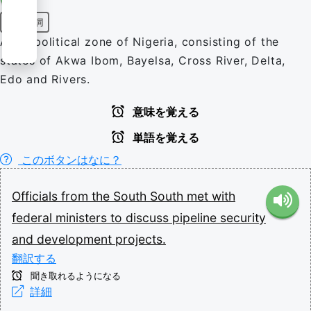
固有名詞
A geopolitical zone of Nigeria, consisting of the
states of Akwa Ibom, Bayelsa, Cross River, Delta,
Edo and Rivers.
意味を覚える
単語を覚える
このボタンはなに？
Officials
from
the
South
South
met
with
federal
ministers
to
discuss
pipeline
security
and
development
projects.
翻訳する
聞き取れるようになる
詳細