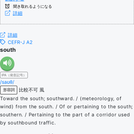
聞き取れるようになる
詳細
詳細
CEFR-J A2
south
IPA（発音記号）
/saʊθ/
比較不可
風
形容詞
Toward the south; southward. / (meteorology, of
wind) from the south. / Of or pertaining to the south;
southern. / Pertaining to the part of a corridor used
by southbound traffic.