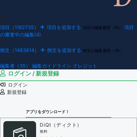
項目
項目（1182735）
項目を追加する
項目
項目の編集履歴（35）
の審査中の編集(4)
例文
例文（1463614）
例文を追加する
例文の編集履歴（39）
その他
編集者（35）
編集ガイドライン
クレジット
ログイン / 新規登録
ログイン
新規登録
アプリをダウンロード！
DiQt（ディクト）
無料