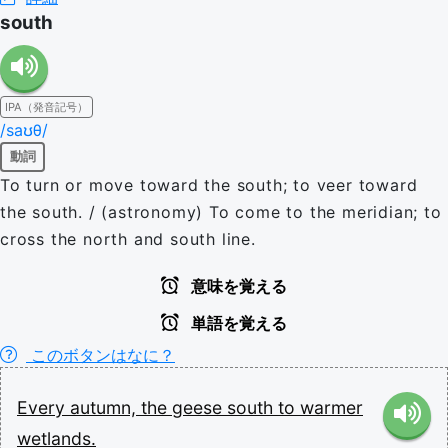
south
IPA（発音記号）
/saʊθ/
動詞
To turn or move toward the south; to veer toward
the south. / (astronomy) To come to the meridian; to
cross the north and south line.
意味を覚える
単語を覚える
このボタンはなに？
Every
autumn,
the
geese
south
to
warmer
wetlands.