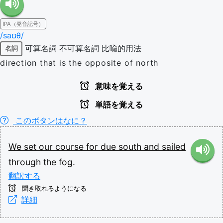
IPA（発音記号）
/saʊθ/
可算名詞
不可算名詞
比喩的用法
名詞
direction that is the opposite of north
意味を覚える
単語を覚える
このボタンはなに？
We
set
our
course
for
due
south
and
sailed
through
the
fog.
翻訳する
聞き取れるようになる
詳細