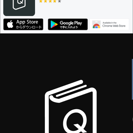
★★★★★
★★★★★