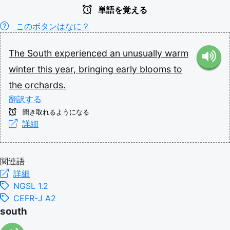
単語を覚える
このボタンはなに？
The
South
experienced
an
unusually
warm
winter
this
year,
bringing
early
blooms
to
the
orchards.
翻訳する
聞き取れるようになる
詳細
関連語
詳細
NGSL 1.2
CEFR-J A2
south