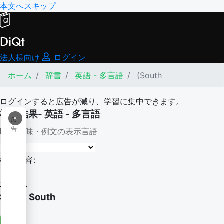
本文へスキップ
DiQt
法人様向け
ログイン
ホーム
辞書
英語 - 多言語
(South
ログインすると広告が減り、学習に集中できます。
検索結果- 英語 - 多言語
×
広
告
意味・例文の表示言語
検索内容:
(South
South South