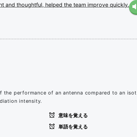
nt
and
thoughtful,
helped
the
team
improve
quickly.
 of the performance of an antenna compared to an iso
diation intensity.
意味を覚える
単語を覚える