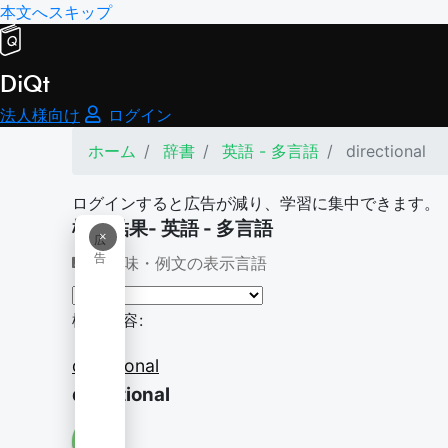
本文へスキップ
DiQt
法人様向け
ログイン
ホーム
辞書
英語 - 多言語
directional
ログインすると広告が減り、学習に集中できます。
検索結果- 英語 - 多言語
×
広
告
意味・例文の表示言語
検索内容:
directional
directional