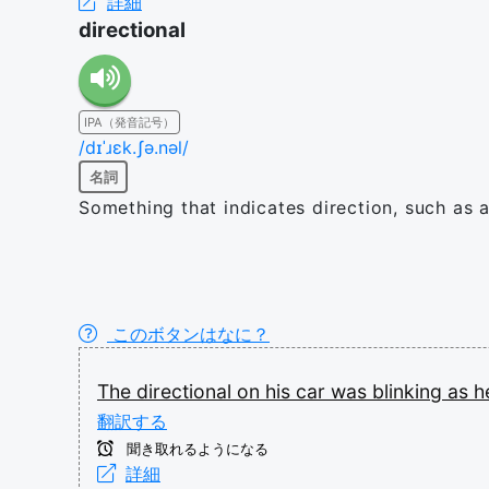
詳細
directional
IPA（発音記号）
/dɪˈɹɛk.ʃə.nəl/
名詞
Something that indicates direction, such as a 
このボタンはなに？
The
directional
on
his
car
was
blinking
as
h
翻訳する
聞き取れるようになる
詳細