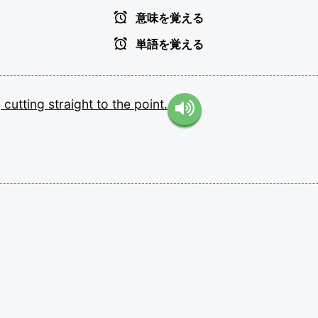
意味を覚える
単語を覚える
,
cutting
straight
to
the
point.