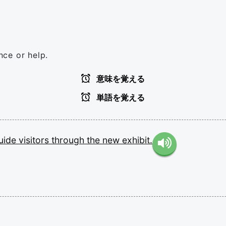
nce or help.
意味を覚える
単語を覚える
uide
visitors
through
the
new
exhibit.