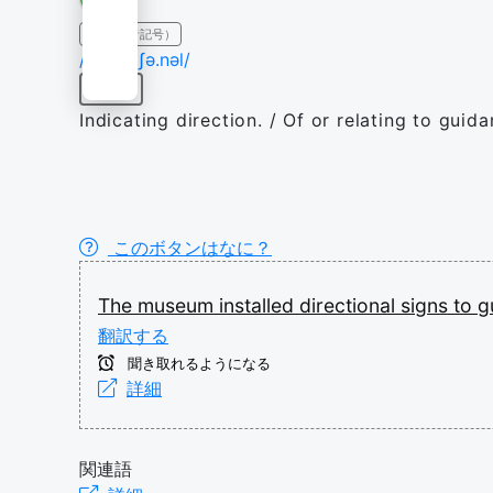
IPA（発音記号）
/dɪˈɹɛk.ʃə.nəl/
形容詞
Indicating direction. / Of or relating to guida
このボタンはなに？
The
museum
installed
directional
signs
to
g
翻訳する
聞き取れるようになる
詳細
関連語