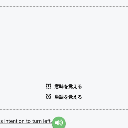
意味を覚える
単語を覚える
is
intention
to
turn
left.