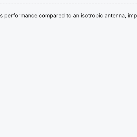
ts
performance
compared
to
an
isotropic
antenna,
im