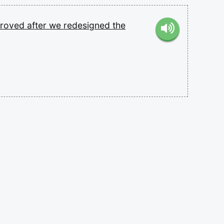
proved
after
we
redesigned
the