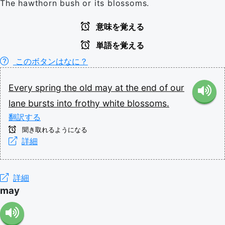
The hawthorn bush or its blossoms.
意味を覚える
単語を覚える
このボタンはなに？
Every
spring
the
old
may
at
the
end
of
our
lane
bursts
into
frothy
white
blossoms.
翻訳する
聞き取れるようになる
詳細
詳細
may