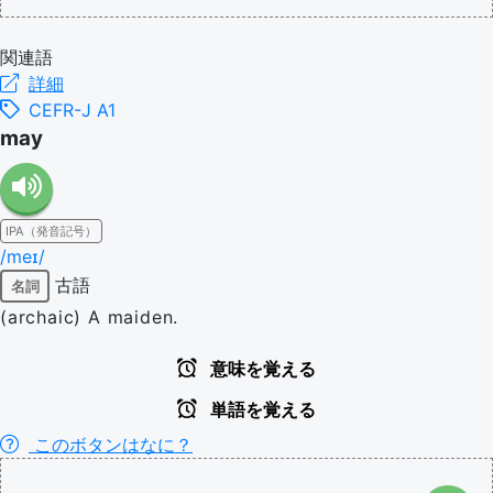
関連語
詳細
CEFR-J A1
may
IPA（発音記号）
/meɪ/
古語
名詞
(archaic) A maiden.
意味を覚える
単語を覚える
このボタンはなに？