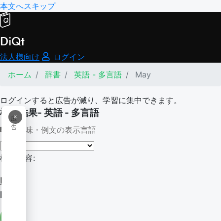
本文へスキップ
DiQt
法人様向け
ログイン
ホーム
辞書
英語 - 多言語
May
ログインすると広告が減り、学習に集中できます。
検索結果- 英語 - 多言語
×
広
告
意味・例文の表示言語
検索内容:
May
May