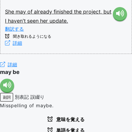
She
may
of
already
finished
the
project,
but
I
haven't
seen
her
update.
翻訳する
聞き取れるようになる
詳細
詳細
may be
別表記
誤綴り
副詞
Misspelling of maybe.
意味を覚える
単語を覚える