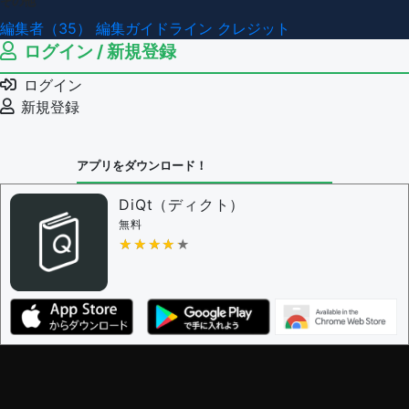
その他
編集者（35）
編集ガイドライン
クレジット
ログイン / 新規登録
ログイン
新規登録
アプリをダウンロード！
DiQt（ディクト）
無料
★★★★★
★★★★★