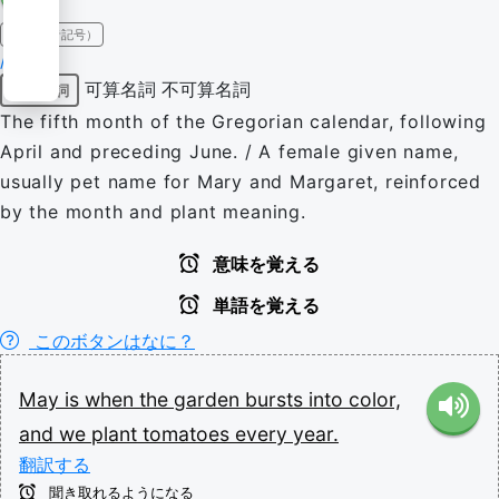
IPA（発音記号）
/meɪ/
可算名詞
不可算名詞
固有名詞
The fifth month of the Gregorian calendar, following
April and preceding June. / A female given name,
usually pet name for Mary and Margaret, reinforced
by the month and plant meaning.
意味を覚える
単語を覚える
このボタンはなに？
May
is
when
the
garden
bursts
into
color,
and
we
plant
tomatoes
every
year.
翻訳する
聞き取れるようになる