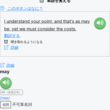
単語を覚える
このボタンはなに？
I
understand
your
point,
and
that's
as
may
be,
yet
we
must
consider
the
costs.
翻訳する
聞き取れるようになる
詳細
詳細
may
IPA（発音記号）
/meɪ/
不可算名詞
名詞