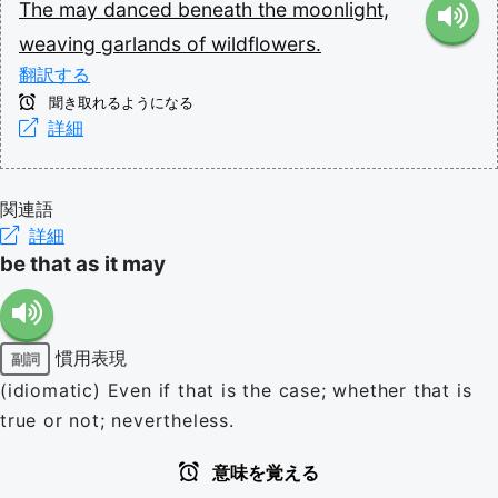
The
may
danced
beneath
the
moonlight,
weaving
garlands
of
wildflowers.
翻訳する
聞き取れるようになる
詳細
関連語
詳細
be that as it may
慣用表現
副詞
(idiomatic) Even if that is the case; whether that is
true or not; nevertheless.
意味を覚える