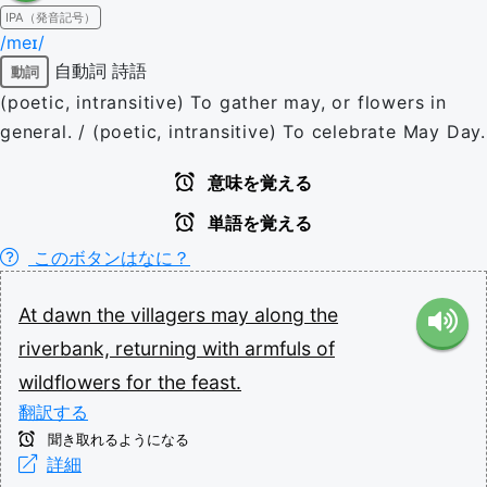
IPA（発音記号）
/meɪ/
自動詞
詩語
動詞
(poetic, intransitive) To gather may, or flowers in
general. / (poetic, intransitive) To celebrate May Day.
意味を覚える
単語を覚える
このボタンはなに？
At
dawn
the
villagers
may
along
the
riverbank,
returning
with
armfuls
of
wildflowers
for
the
feast.
翻訳する
聞き取れるようになる
詳細