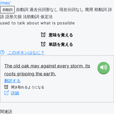
/meɪ/
自動詞
過去分詞形なし
現在分詞なし
廃用
助動詞
詩
助動詞
語
語形欠損
法助動詞
仮定法
used to talk about what is possible
意味を覚える
単語を覚える
このボタンはなに？
The
old
oak
may
against
every
storm,
its
roots
gripping
the
earth.
翻訳する
聞き取れるようになる
詳細
関連語