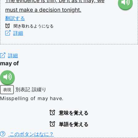
The
evidence
is
thin,
be
it
as
it
may,
we
must
make
a
decision
tonight.
翻訳する
聞き取れるようになる
詳細
詳細
may of
別表記
誤綴り
表現
Misspelling of may have.
意味を覚える
単語を覚える
このボタンはなに？