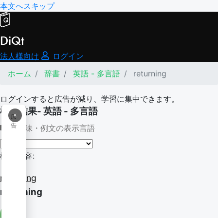
本文へスキップ
DiQt
法人様向け
ログイン
ホーム
辞書
英語 - 多言語
returning
ログインすると広告が減り、学習に集中できます。
検索結果- 英語 - 多言語
×
広
告
意味・例文の表示言語
検索内容:
returning
returning