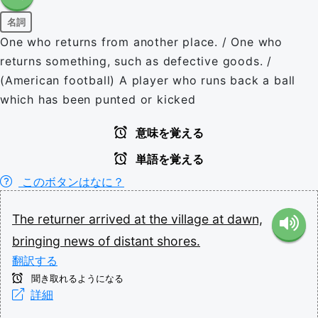
名詞
One who returns from another place. / One who
returns something, such as defective goods. /
(American football) A player who runs back a ball
which has been punted or kicked
意味を覚える
単語を覚える
このボタンはなに？
The
returner
arrived
at
the
village
at
dawn,
bringing
news
of
distant
shores.
翻訳する
聞き取れるようになる
詳細