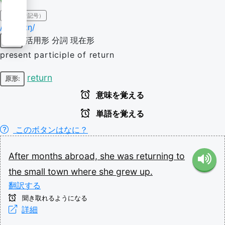
IPA（発音記号）
/ɹɪˈtɜːnɪŋ/
活用形
分詞
現在形
動詞
present participle of return
return
原形:
意味を覚える
単語を覚える
このボタンはなに？
After
months
abroad,
she
was
returning
to
the
small
town
where
she
grew
up.
翻訳する
聞き取れるようになる
詳細