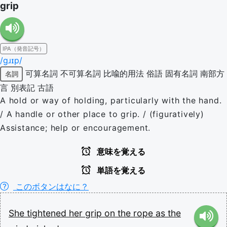
grip
IPA（発音記号）
/ɡɹɪp/
可算名詞
不可算名詞
比喩的用法
俗語
固有名詞
南部方
名詞
言
別表記
古語
A hold or way of holding, particularly with the hand.
/ A handle or other place to grip. / (figuratively)
Assistance; help or encouragement.
意味を覚える
単語を覚える
このボタンはなに？
She
tightened
her
grip
on
the
rope
as
the