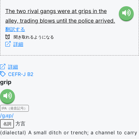
The
two
rival
gangs
were
at
grips
in
the
alley,
trading
blows
until
the
police
arrived.
翻訳する
聞き取れるようになる
詳細
詳細
CEFR-J B2
grip
IPA（発音記号）
/ɡɹɪp/
方言
名詞
(dialectal) A small ditch or trench; a channel to carry