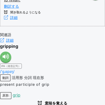
翻訳する
聞き取れるようになる
詳細
関連語
詳細
gripping
IPA（発音記号）
/ˈɡɹɪpɪŋ/
活用形
分詞
現在形
動詞
present participle of grip
grip
原形:
意味を覚える