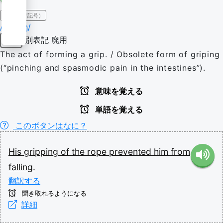
IPA（発音記号）
/ˈɡɹɪpɪŋ/
別表記
廃用
名詞
The act of forming a grip. / Obsolete form of griping
(“pinching and spasmodic pain in the intestines”).
意味を覚える
単語を覚える
このボタンはなに？
His
gripping
of
the
rope
prevented
him
from
falling.
翻訳する
聞き取れるようになる
詳細