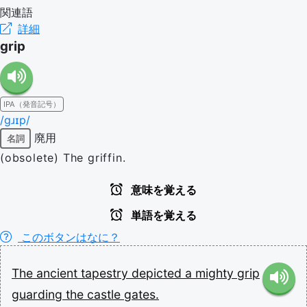
関連語
詳細
grip
IPA（発音記号）
/ɡɹɪp/
廃用
名詞
(obsolete) The griffin.
意味を覚える
単語を覚える
このボタンはなに？
The
ancient
tapestry
depicted
a
mighty
grip
guarding
the
castle
gates.