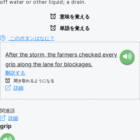
off water or other liquid; a drain.
意味を覚える
単語を覚える
このボタンはなに？
After
the
storm,
the
farmers
checked
every
grip
along
the
lane
for
blockages.
翻訳する
聞き取れるようになる
詳細
関連語
詳細
grip