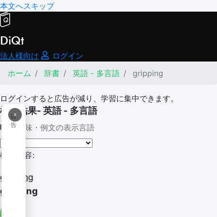
本文へスキップ
DiQt
法人様向け
ログイン
ホーム
辞書
英語 - 多言語
gripping
ログインすると広告が減り、学習に集中できます。
検索結果- 英語 - 多言語
×
広
告
意味・例文の表示言語
検索内容:
gripping
gripping