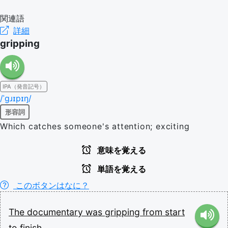
関連語
詳細
gripping
IPA（発音記号）
/ˈɡɹɪpɪŋ/
形容詞
Which catches someone's attention; exciting
意味を覚える
単語を覚える
このボタンはなに？
The
documentary
was
gripping
from
start
to
finish.