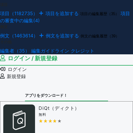
項目
項目（1182735）
項目を追加する
項目
項目の編集履歴（35）
の審査中の編集(4)
例文
例文（1463614）
例文を追加する
例文の編集履歴（39）
その他
編集者（35）
編集ガイドライン
クレジット
ログイン / 新規登録
ログイン
新規登録
アプリをダウンロード！
DiQt（ディクト）
無料
★★★★★
★★★★★