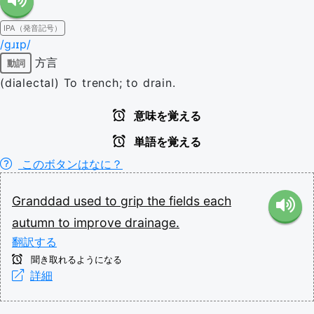
IPA（発音記号）
/ɡɹɪp/
方言
動詞
(dialectal) To trench; to drain.
意味を覚える
単語を覚える
このボタンはなに？
Granddad
used
to
grip
the
fields
each
autumn
to
improve
drainage.
翻訳する
聞き取れるようになる
詳細