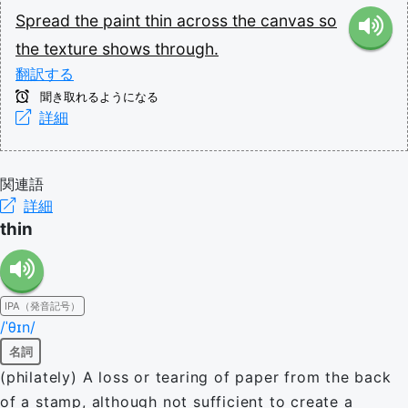
Spread
the
paint
thin
across
the
canvas
so
the
texture
shows
through.
翻訳する
聞き取れるようになる
詳細
関連語
詳細
thin
IPA（発音記号）
/ˈθɪn/
名詞
(philately) A loss or tearing of paper from the back
of a stamp, although not sufficient to create a