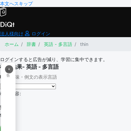
本文へスキップ
DiQt
法人様向け
ログイン
ホーム
辞書
英語 - 多言語
thin
ログインすると広告が減り、学習に集中できます。
検索結果- 英語 - 多言語
×
広
告
意味・例文の表示言語
検索内容:
thin
thin