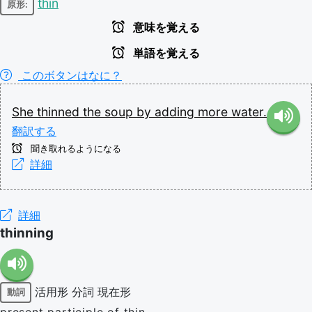
thin
原形:
意味を覚える
単語を覚える
このボタンはなに？
She
thinned
the
soup
by
adding
more
water.
翻訳する
聞き取れるようになる
詳細
詳細
thinning
活用形
分詞
現在形
動詞
present participle of thin