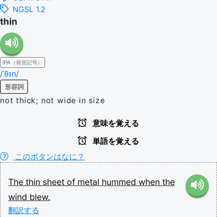
NGSL 1.2
thin
IPA（発音記号）
/ˈθɪn/
形容詞
not thick; not wide in size
意味を覚える
単語を覚える
このボタンはなに？
The
thin
sheet
of
metal
hummed
when
the
wind
blew.
翻訳する