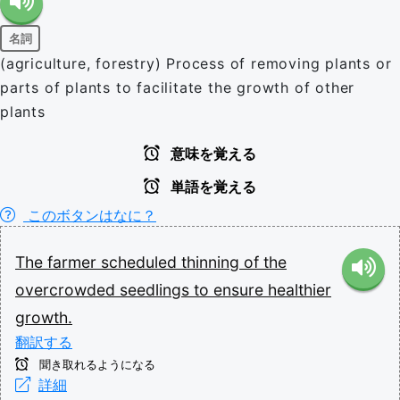
名詞
(agriculture, forestry) Process of removing plants or
parts of plants to facilitate the growth of other
plants
意味を覚える
単語を覚える
このボタンはなに？
The
farmer
scheduled
thinning
of
the
overcrowded
seedlings
to
ensure
healthier
growth.
翻訳する
聞き取れるようになる
詳細