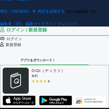
例文
例文（1463614）
例文を追加する
例文の編集履歴（39）
その他
編集者（35）
編集ガイドライン
クレジット
ログイン / 新規登録
ログイン
新規登録
アプリをダウンロード！
DiQt（ディクト）
無料
★★★★★
★★★★★