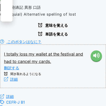
別表記
異形
口語
動詞
(colloquial) Alternative spelling of lost
意味を覚える
単語を覚える
このボタンはなに？
I
totally
loss
my
wallet
at
the
festival
and
had
to
cancel
my
cards.
翻訳する
聞き取れるようになる
詳細
詳細
CEFR-J B1