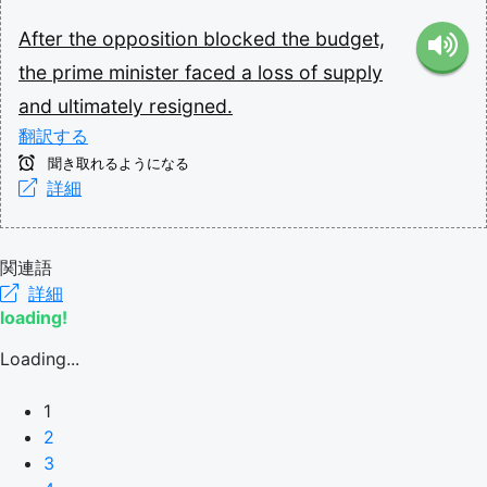
After
the
opposition
blocked
the
budget,
the
prime
minister
faced
a
loss
of
supply
and
ultimately
resigned.
翻訳する
聞き取れるようになる
詳細
関連語
詳細
loading!
Loading...
1
2
3