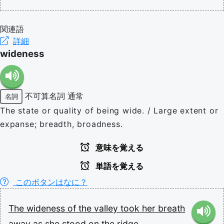
関連語
詳細
wideness
不可算名詞
通常
名詞
The state or quality of being wide. / Large extent or
expanse; breadth, broadness.
意味を覚える
単語を覚える
このボタンはなに？
The
wideness
of
the
valley
took
her
breath
away
as
she
stood
on
the
ridge.