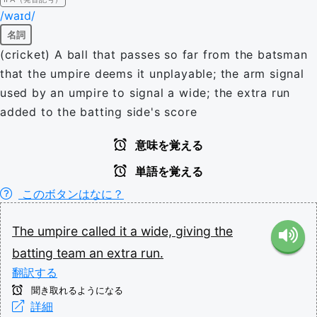
/waɪd/
名詞
(cricket) A ball that passes so far from the batsman
that the umpire deems it unplayable; the arm signal
used by an umpire to signal a wide; the extra run
added to the batting side's score
意味を覚える
単語を覚える
このボタンはなに？
The
umpire
called
it
a
wide,
giving
the
batting
team
an
extra
run.
翻訳する
聞き取れるようになる
詳細