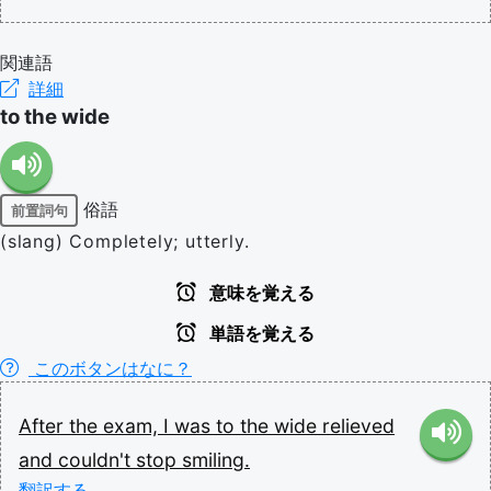
関連語
詳細
to the wide
俗語
前置詞句
(slang) Completely; utterly.
意味を覚える
単語を覚える
このボタンはなに？
After
the
exam,
I
was
to
the
wide
relieved
and
couldn't
stop
smiling.
翻訳する