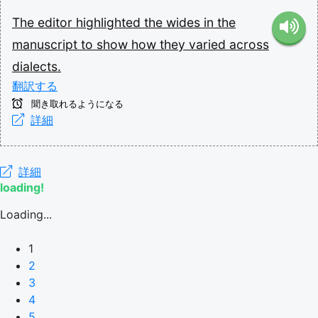
The
editor
highlighted
the
wides
in
the
manuscript
to
show
how
they
varied
across
dialects.
翻訳する
聞き取れるようになる
詳細
詳細
loading!
Loading...
1
2
3
4
5