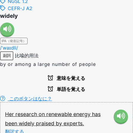
NGSL 1.2
CEFR-J A2
widely
IPA（発音記号）
/ˈwaɪdli/
比喩的用法
副詞
by or among a large number of people
意味を覚える
単語を覚える
このボタンはなに？
Her
research
on
renewable
energy
has
been
widely
praised
by
experts.
翻訳する