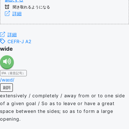
聞き取れるようになる
詳細
詳細
CEFR-J A2
wide
IPA（発音記号）
/waɪd/
副詞
extensively / completely / away from or to one side
of a given goal / So as to leave or have a great
space between the sides; so as to form a large
opening.