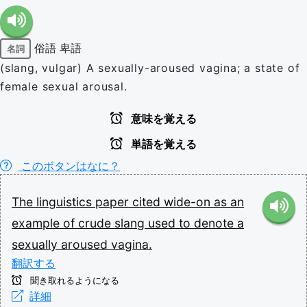
俗語
卑語
名詞
(slang, vulgar) A sexually-aroused vagina; a state of
female sexual arousal.
意味を覚える
単語を覚える
このボタンはなに？
The
linguistics
paper
cited
wide-on
as
an
example
of
crude
slang
used
to
denote
a
sexually
aroused
vagina.
翻訳する
聞き取れるようになる
詳細