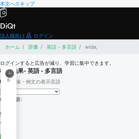
本文へスキップ
DiQt
法人様向け
ログイン
ホーム
辞書
英語 - 多言語
wide,
ログインすると広告が減り、学習に集中できます。
検索結果- 英語 - 多言語
×
広
告
意味・例文の表示言語
検索内容:
wide,
-wide