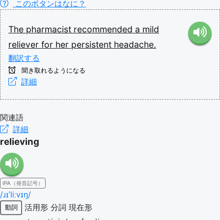
このボタンはなに？
The
pharmacist
recommended
a
mild
reliever
for
her
persistent
headache.
翻訳する
聞き取れるようになる
詳細
関連語
詳細
relieving
IPA（発音記号）
/ɹɪˈliːvɪŋ/
活用形
分詞
現在形
動詞