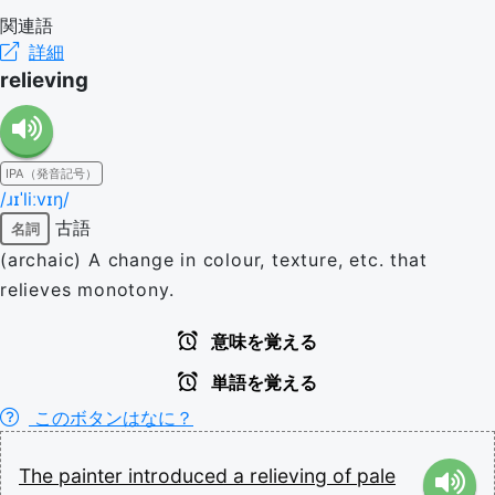
関連語
詳細
relieving
IPA（発音記号）
/ɹɪˈliːvɪŋ/
古語
名詞
(archaic) A change in colour, texture, etc. that
relieves monotony.
意味を覚える
単語を覚える
このボタンはなに？
The
painter
introduced
a
relieving
of
pale