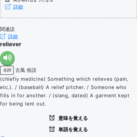
詳細
関連語
詳細
reliever
古風
俗語
名詞
(chiefly medicine) Something which relieves (pain,
etc.). / (baseball) A relief pitcher. / Someone who
fills in for another. / (slang, dated) A garment kept
for being lent out.
意味を覚える
単語を覚える