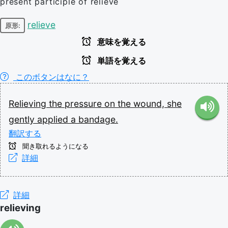
present participle of relieve
relieve
原形:
意味を覚える
単語を覚える
このボタンはなに？
Relieving
the
pressure
on
the
wound,
she
gently
applied
a
bandage.
翻訳する
聞き取れるようになる
詳細
詳細
relieving