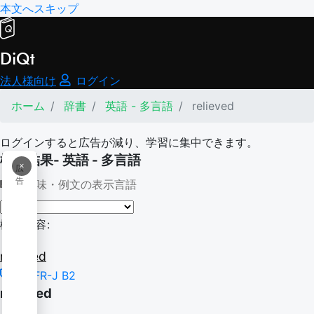
本文へスキップ
DiQt
法人様向け
ログイン
ホーム
辞書
英語 - 多言語
relieved
ログインすると広告が減り、学習に集中できます。
検索結果- 英語 - 多言語
×
広
告
意味・例文の表示言語
検索内容:
relieved
CEFR-J B2
relieved