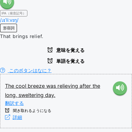
IPA（発音記号）
/ɹɪˈliːvɪŋ/
形容詞
That brings relief.
意味を覚える
単語を覚える
このボタンはなに？
The
cool
breeze
was
relieving
after
the
long,
sweltering
day.
翻訳する
聞き取れるようになる
詳細