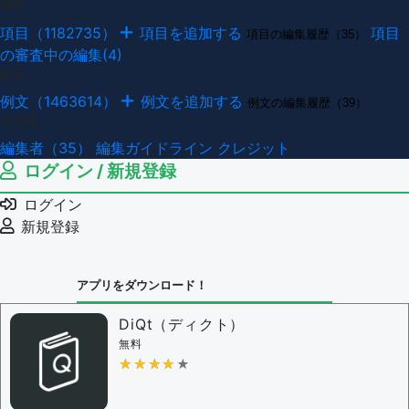
項目
項目（1182735）
項目を追加する
項目
項目の編集履歴（35）
の審査中の編集(4)
例文
例文（1463614）
例文を追加する
例文の編集履歴（39）
その他
編集者（35）
編集ガイドライン
クレジット
ログイン / 新規登録
ログイン
新規登録
アプリをダウンロード！
DiQt（ディクト）
無料
★★★★★
★★★★★