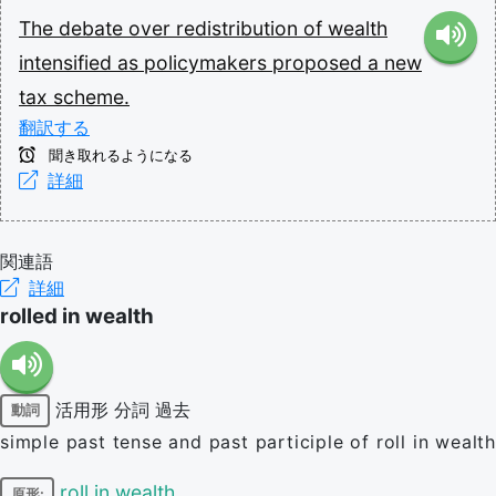
The
debate
over
redistribution
of
wealth
intensified
as
policymakers
proposed
a
new
tax
scheme.
翻訳する
聞き取れるようになる
詳細
関連語
詳細
rolled in wealth
活用形
分詞
過去
動詞
simple past tense and past participle of roll in wealth
roll in wealth
原形: