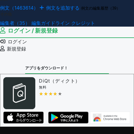
例文（1463614）
例文を追加する
例文の編集履歴（39）
その他
編集者（35）
編集ガイドライン
クレジット
ログイン / 新規登録
ログイン
新規登録
アプリをダウンロード！
DiQt（ディクト）
無料
★★★★★
★★★★★