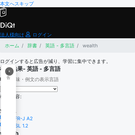
本文へスキップ
DiQt
法人様向け
ログイン
ホーム
辞書
英語 - 多言語
wealth
ログインすると広告が減り、学習に集中できます。
検索結果- 英語 - 多言語
×
広
告
意味・例文の表示言語
検索内容:
wealth
CEFR-J A2
NGSL 1.2
wealth