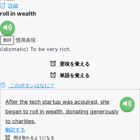
詳細
roll in wealth
慣用表現
動詞
(idiomatic) To be very rich.
意味を覚える
単語を覚える
このボタンはなに？
After
the
tech
startup
was
acquired,
she
began
to
roll
in
wealth,
donating
generously
to
charities.
翻訳する
聞き取れるようになる