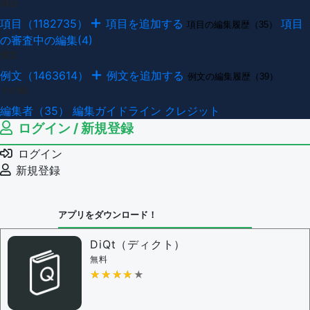
項目
項目（1182735）
項目を追加する
項目
項目の編集履歴（35）
の審査中の編集(4)
例文
例文（1463614）
例文を追加する
例文の編集履歴（39）
その他
編集者（35）
編集ガイドライン
クレジット
ログイン / 新規登録
ログイン
新規登録
アプリをダウンロード！
DiQt（ディクト）
無料
★★★★★
★★★★★