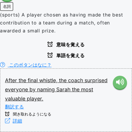
名詞
(sports) A player chosen as having made the best
contribution to a team during a match, often
awarded a small prize.
意味を覚える
単語を覚える
このボタンはなに？
After
the
final
whistle,
the
coach
surprised
everyone
by
naming
Sarah
the
most
valuable
player.
翻訳する
聞き取れるようになる
詳細