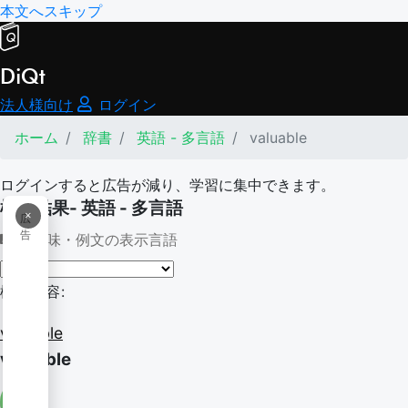
本文へスキップ
DiQt
法人様向け
ログイン
ホーム
辞書
英語 - 多言語
valuable
ログインすると広告が減り、学習に集中できます。
検索結果- 英語 - 多言語
×
広
告
意味・例文の表示言語
検索内容:
valuable
valuable