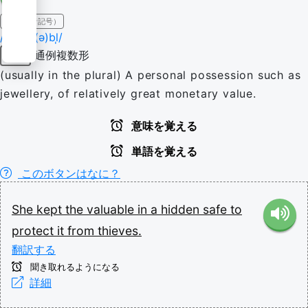
IPA（発音記号）
/ˈvælju(ə)bl̩/
通例複数形
名詞
(usually in the plural) A personal possession such as
jewellery, of relatively great monetary value.
意味を覚える
単語を覚える
このボタンはなに？
She
kept
the
valuable
in
a
hidden
safe
to
protect
it
from
thieves.
翻訳する
聞き取れるようになる
詳細