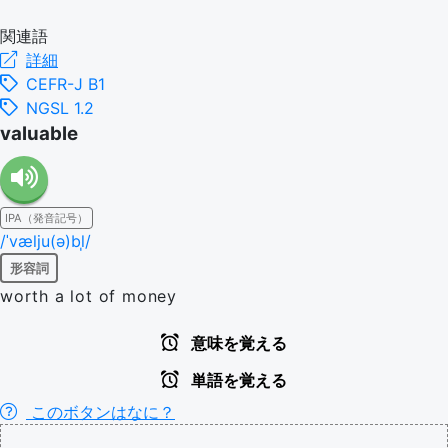
関連語
詳細
CEFR-J B1
NGSL 1.2
valuable
IPA（発音記号）
/ˈvælju(ə)bl̩/
形容詞
worth a lot of money
意味を覚える
単語を覚える
このボタンはなに？