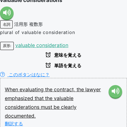
valuable considerations
活用形
複数形
名詞
plural of valuable consideration
valuable consideration
原形:
意味を覚える
単語を覚える
このボタンはなに？
When
evaluating
the
contract,
the
lawyer
emphasized
that
the
valuable
considerations
must
be
clearly
documented.
翻訳する