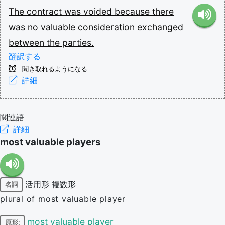
The
contract
was
voided
because
there
was
no
valuable
consideration
exchanged
between
the
parties.
翻訳する
聞き取れるようになる
詳細
関連語
詳細
most valuable players
活用形
複数形
名詞
plural of most valuable player
most valuable player
原形: