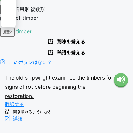
活用形
複数形
名詞
plural of timber
timber
原形:
意味を覚える
単語を覚える
このボタンはなに？
The
old
shipwright
examined
the
timbers
for
signs
of
rot
before
beginning
the
restoration.
翻訳する
聞き取れるようになる
詳細