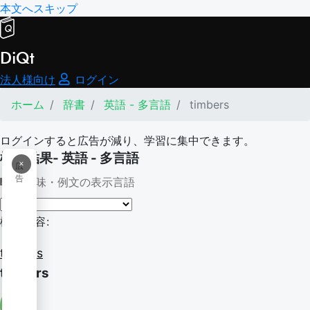
本文へスキップ
DiQt
法人様向け
ログイン
ホーム
辞書
英語 - 多言語
timbers
ログインすると広告が減り、学習に集中できます。
検索結果- 英語 - 多言語
×
広
告
意味・例文の表示言語
検索内容:
timbers
timbers