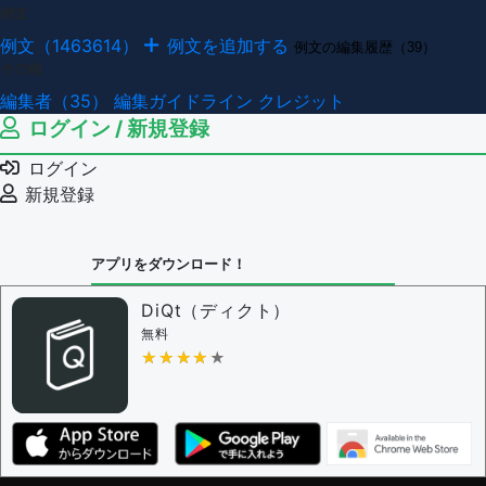
例文
例文（1463614）
例文を追加する
例文の編集履歴（39）
その他
編集者（35）
編集ガイドライン
クレジット
ログイン / 新規登録
ログイン
新規登録
アプリをダウンロード！
DiQt（ディクト）
無料
★★★★★
★★★★★