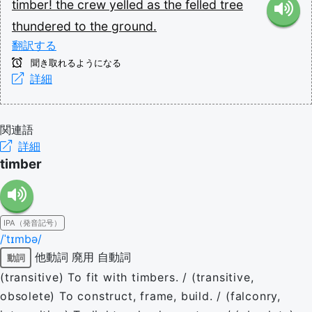
timber!
the
crew
yelled
as
the
felled
tree
thundered
to
the
ground.
翻訳する
聞き取れるようになる
詳細
関連語
詳細
timber
IPA（発音記号）
/ˈtɪmbə/
他動詞
廃用
自動詞
動詞
(transitive) To fit with timbers. / (transitive,
obsolete) To construct, frame, build. / (falconry,