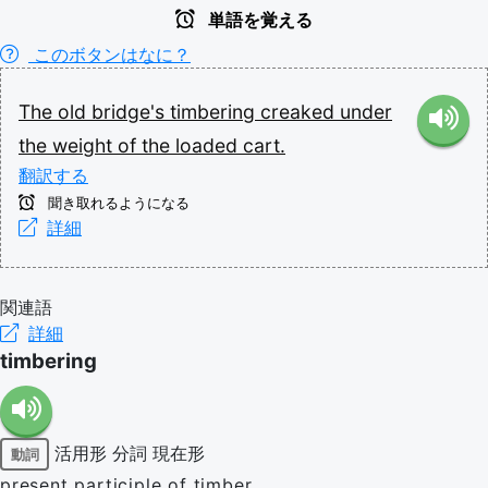
単語を覚える
このボタンはなに？
The
old
bridge's
timbering
creaked
under
the
weight
of
the
loaded
cart.
翻訳する
聞き取れるようになる
詳細
関連語
詳細
timbering
活用形
分詞
現在形
動詞
present participle of timber