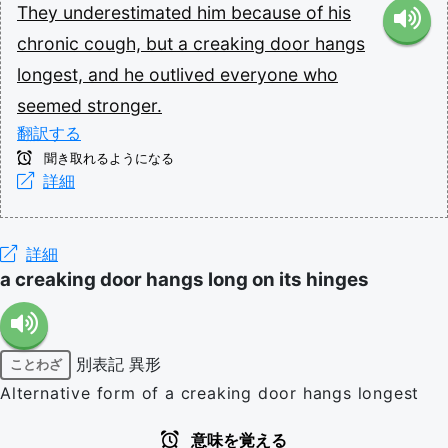
They
underestimated
him
because
of
his
chronic
cough,
but
a
creaking
door
hangs
longest,
and
he
outlived
everyone
who
seemed
stronger.
翻訳する
聞き取れるようになる
詳細
詳細
a creaking door hangs long on its hinges
別表記
異形
ことわざ
Alternative form of a creaking door hangs longest
意味を覚える