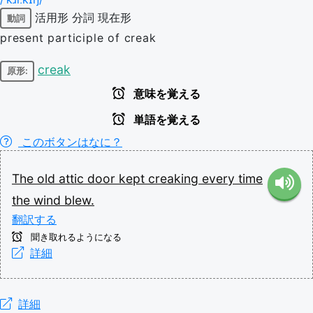
活用形
分詞
現在形
動詞
present participle of creak
creak
原形:
意味を覚える
単語を覚える
このボタンはなに？
The
old
attic
door
kept
creaking
every
time
the
wind
blew.
翻訳する
聞き取れるようになる
詳細
詳細