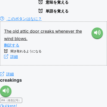
意味を覚える
単語を覚える
このボタンはなに？
The
old
attic
door
creaks
whenever
the
wind
blows.
翻訳する
聞き取れるようになる
詳細
詳細
creakings
IPA（発音記号）
/ˈkɹiːkɪŋz/