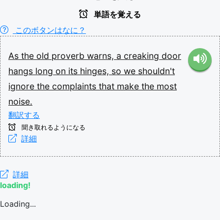
単語を覚える
このボタンはなに？
As
the
old
proverb
warns,
a
creaking
door
hangs
long
on
its
hinges,
so
we
shouldn't
ignore
the
complaints
that
make
the
most
noise.
翻訳する
聞き取れるようになる
詳細
詳細
loading!
Loading...