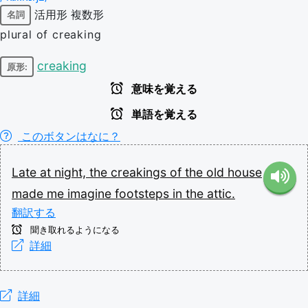
活用形
複数形
名詞
plural of creaking
creaking
原形:
意味を覚える
単語を覚える
このボタンはなに？
Late
at
night,
the
creakings
of
the
old
house
made
me
imagine
footsteps
in
the
attic.
翻訳する
聞き取れるようになる
詳細
詳細