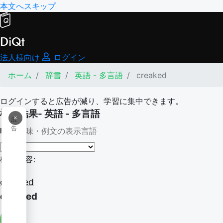
本文へスキップ
DiQt
法人様向け
ログイン
ホーム
辞書
英語 - 多言語
creaked
ログインすると広告が減り、学習に集中できます。
検索結果- 英語 - 多言語
×
広
告
意味・例文の表示言語
検索内容:
creaked
creaked