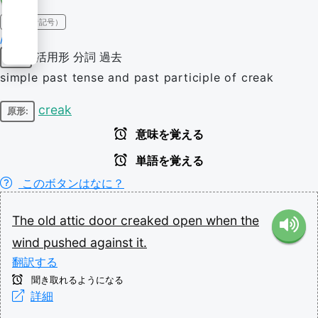
IPA（発音記号）
/kɹiːkt/
活用形
分詞
過去
動詞
simple past tense and past participle of creak
creak
原形:
意味を覚える
単語を覚える
このボタンはなに？
The
old
attic
door
creaked
open
when
the
wind
pushed
against
it.
翻訳する
聞き取れるようになる
詳細