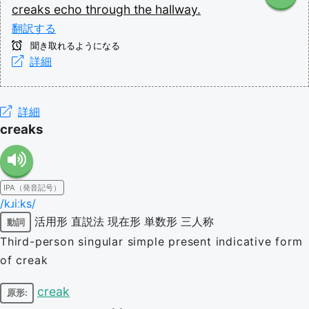
creaks
echo
through
the
hallway.
翻訳する
聞き取れるようになる
詳細
詳細
creaks
IPA（発音記号）
/kɹiːks/
活用形
直説法
現在形
単数形
三人称
動詞
Third-person singular simple present indicative form
of creak
creak
原形: