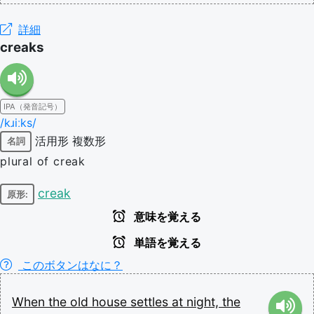
詳細
creaks
IPA（発音記号）
/kɹiːks/
活用形
複数形
名詞
plural of creak
creak
原形:
意味を覚える
単語を覚える
このボタンはなに？
When
the
old
house
settles
at
night,
the