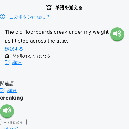
単語を覚える
このボタンはなに？
The
old
floorboards
creak
under
my
weight
as
I
tiptoe
across
the
attic.
翻訳する
聞き取れるようになる
詳細
関連語
詳細
creaking
IPA（発音記号）
/ˈkɹiːkɪŋ/