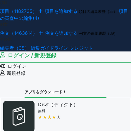
項目
項目（1182735）
項目を追加する
項目
項目の編集履歴（35）
の審査中の編集(4)
例文
例文（1463614）
例文を追加する
例文の編集履歴（39）
その他
編集者（35）
編集ガイドライン
クレジット
ログイン / 新規登録
ログイン
新規登録
アプリをダウンロード！
DiQt（ディクト）
無料
★★★★★
★★★★★