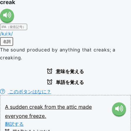
creak
IPA（発音記号）
/kɹiːk/
名詞
The sound produced by anything that creaks; a
creaking.
意味を覚える
単語を覚える
このボタンはなに？
A
sudden
creak
from
the
attic
made
everyone
freeze.
翻訳する