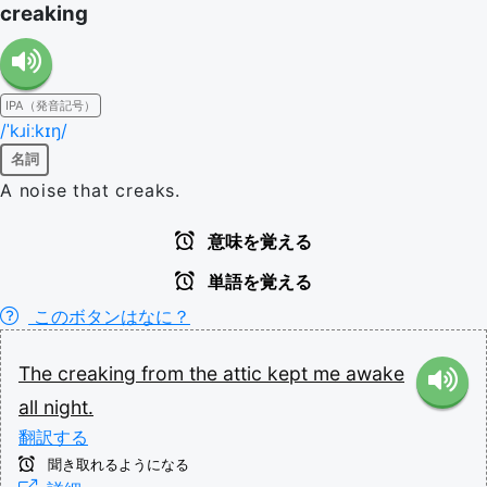
creaking
IPA（発音記号）
/ˈkɹiːkɪŋ/
名詞
A noise that creaks.
意味を覚える
単語を覚える
このボタンはなに？
The
creaking
from
the
attic
kept
me
awake
all
night.
翻訳する
聞き取れるようになる