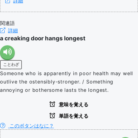
詳細
関連語
詳細
a creaking door hangs longest
ことわざ
Someone who is apparently in poor health may well
outlive the ostensibly-stronger. / Something
annoying or bothersome lasts the longest.
意味を覚える
単語を覚える
このボタンはなに？