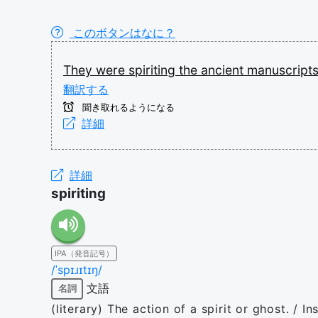
このボタンはなに？
They
were
spiriting
the
ancient
manuscript
翻訳する
聞き取れるようになる
詳細
詳細
spiriting
IPA（発音記号）
/ˈspɪɹɪtɪŋ/
文語
名詞
(literary) The action of a spirit or ghost. / In