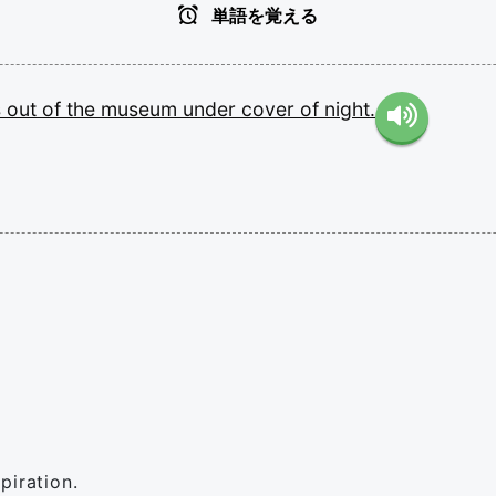
単語を覚える
s
out
of
the
museum
under
cover
of
night.
spiration.