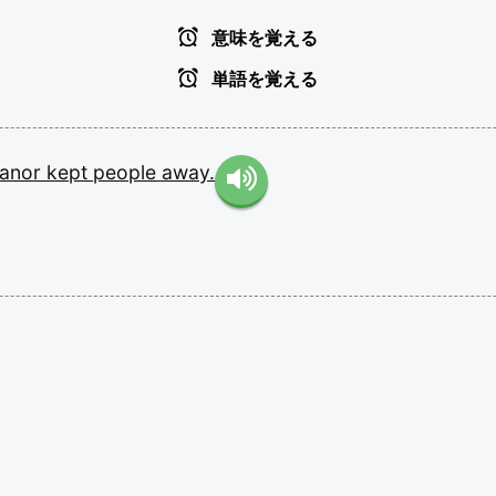
意味を覚える
単語を覚える
anor
kept
people
away.