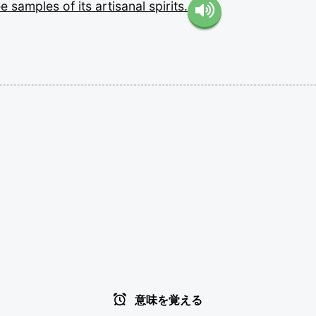
ee
samples
of
its
artisanal
spirits.
意味を覚える