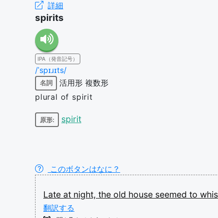
詳細
spirits
IPA（発音記号）
/ˈspɪɹɪts/
活用形
複数形
名詞
plural of spirit
spirit
原形:
このボタンはなに？
Late
at
night,
the
old
house
seemed
to
whis
翻訳する