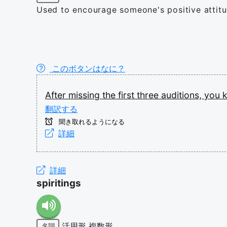
Used to encourage someone's positive attitu
このボタンはなに？
After
missing
the
first
three
auditions,
you
翻訳する
聞き取れるようになる
詳細
詳細
spiritings
活用形
複数形
名詞