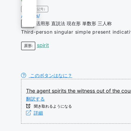
IPA（発音記号）
/ˈspɪɹɪts/
活用形
直説法
現在形
単数形
三人称
動詞
Third-person singular simple present indicati
spirit
原形:
このボタンはなに？
The
agent
spirits
the
witness
out
of
the
cou
翻訳する
聞き取れるようになる
詳細