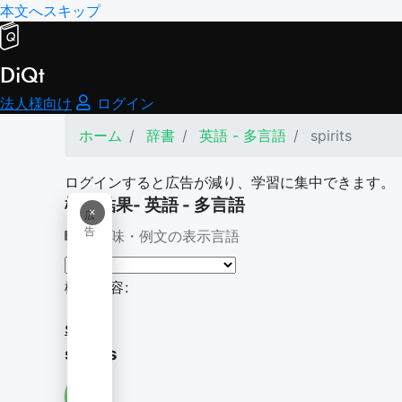
本文へスキップ
DiQt
法人様向け
ログイン
ホーム
辞書
英語 - 多言語
spirits
ログインすると広告が減り、学習に集中できます。
検索結果- 英語 - 多言語
×
広
告
意味・例文の表示言語
検索内容:
spirits
spirits