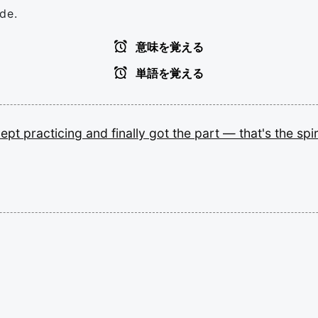
de.
意味を覚える
単語を覚える
kept
practicing
and
finally
got
the
part
—
that's
the
spir