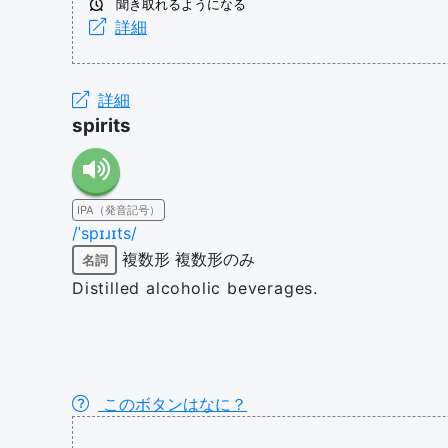
聞き取れるようになる
詳細
詳細
spirits
IPA（発音記号）
/ˈspɪɹɪts/
複数形
複数形のみ
名詞
Distilled alcoholic beverages.
このボタンはなに？