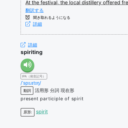
At
the
festival,
the
local
distillery
offered
fr
翻訳する
聞き取れるようになる
詳細
詳細
spiriting
IPA（発音記号）
/ˈspɪɹɪtɪŋ/
活用形
分詞
現在形
動詞
present participle of spirit
spirit
原形: