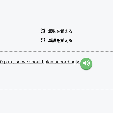
意味を覚える
単語を覚える
10
p.m.,
so
we
should
plan
accordingly.