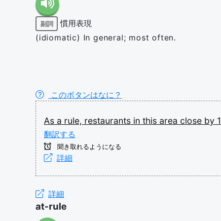
慣用表現
副詞
(idiomatic) In general; most often.
このボタンはなに？
As
a
rule,
restaurants
in
this
area
close
by
翻訳する
聞き取れるようになる
詳細
詳細
at-rule