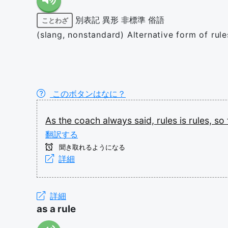
別表記
異形
非標準
俗語
ことわざ
(slang, nonstandard) Alternative form of rule
このボタンはなに？
As
the
coach
always
said,
rules
is
rules,
so
翻訳する
聞き取れるようになる
詳細
詳細
as a rule