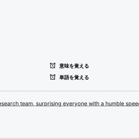
意味を覚える
単語を覚える
esearch
team,
surprising
everyone
with
a
humble
spee