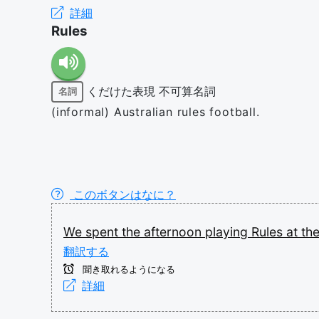
詳細
Rules
くだけた表現
不可算名詞
名詞
(informal) Australian rules football.
このボタンはなに？
We
spent
the
afternoon
playing
Rules
at
th
翻訳する
聞き取れるようになる
詳細