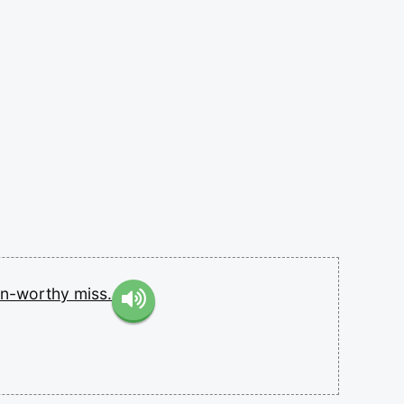
an-worthy
miss.