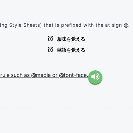
ing Style Sheets) that is prefixed with the at sign @.
意味を覚える
単語を覚える
-rule
such
as
@media
or
@font-face.