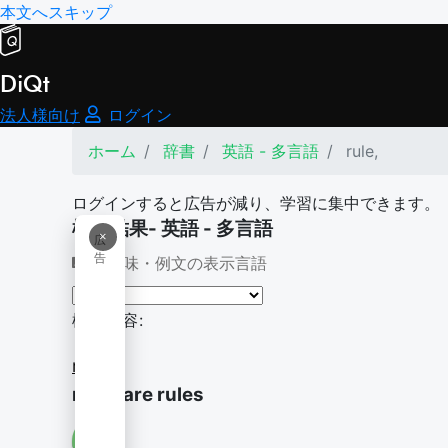
本文へスキップ
DiQt
法人様向け
ログイン
ホーム
辞書
英語 - 多言語
rule,
ログインすると広告が減り、学習に集中できます。
検索結果- 英語 - 多言語
×
広
告
意味・例文の表示言語
検索内容:
rule,
rules are rules