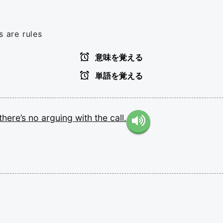
s are rules
意味を覚える
単語を覚える
there’s
no
arguing
with
the
call.