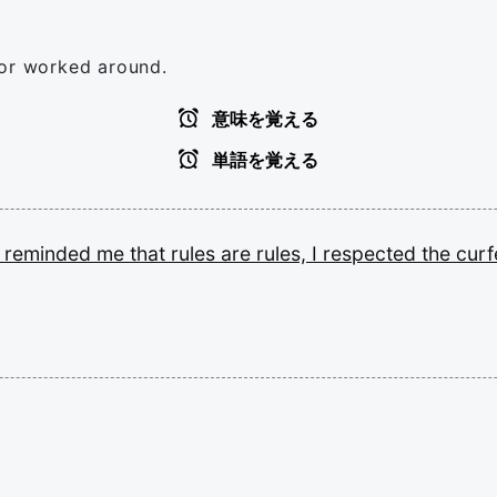
 or worked around.
意味を覚える
単語を覚える
t
reminded
me
that
rules
are
rules,
I
respected
the
curf