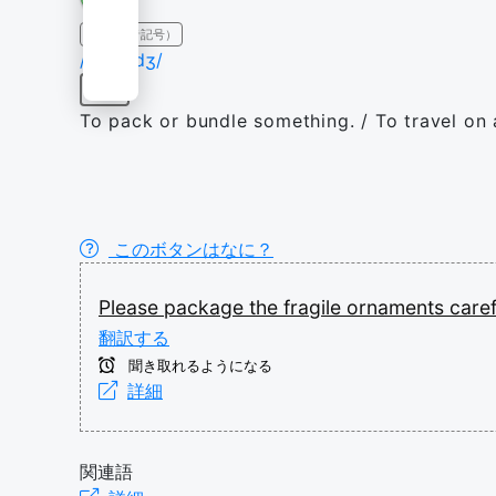
IPA（発音記号）
/ˈpækɪdʒ/
動詞
To pack or bundle something. / To travel on 
このボタンはなに？
Please
package
the
fragile
ornaments
care
翻訳する
聞き取れるようになる
詳細
関連語