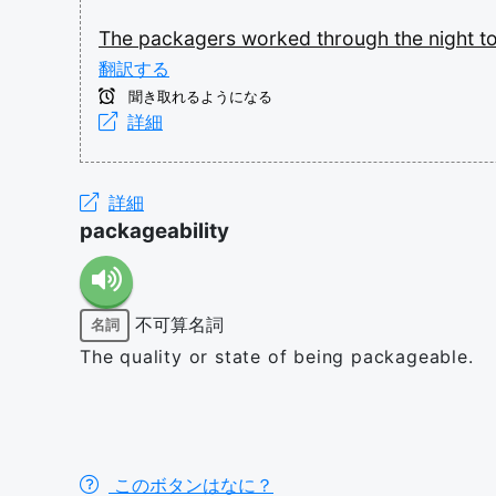
The
packagers
worked
through
the
night
t
翻訳する
聞き取れるようになる
詳細
詳細
packageability
不可算名詞
名詞
The quality or state of being packageable.
このボタンはなに？