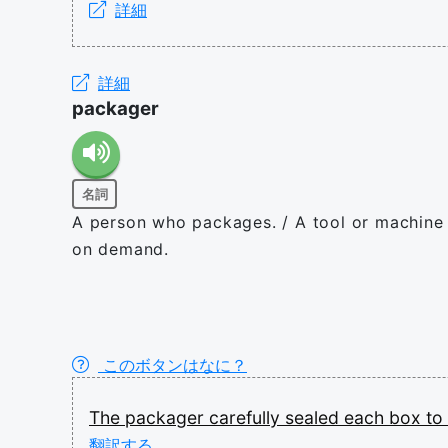
詳細
詳細
packager
名詞
A person who packages. / A tool or machine 
on demand.
このボタンはなに？
The
packager
carefully
sealed
each
box
to
翻訳する