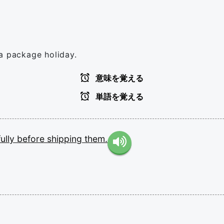
a package holiday.
意味を覚える
単語を覚える
fully
before
shipping
them.