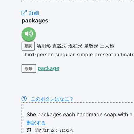
詳細
packages
活用形
直説法
現在形
単数形
三人称
動詞
Third-person singular simple present indica
package
原形:
このボタンはなに？
She
packages
each
handmade
soap
with
a
翻訳する
聞き取れるようになる