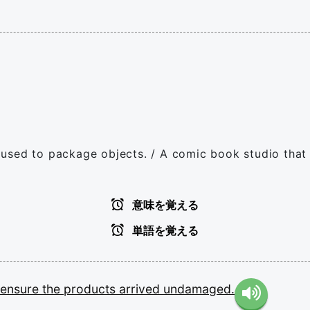
used to package objects. / A comic book studio that
意味を覚える
単語を覚える
ensure
the
products
arrived
undamaged.