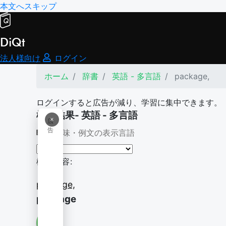
本文へスキップ
DiQt
法人様向け
ログイン
ホーム
辞書
英語 - 多言語
package,
ログインすると広告が減り、学習に集中できます。
検索結果- 英語 - 多言語
×
広
告
意味・例文の表示言語
検索内容:
package,
package