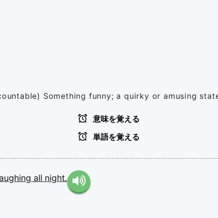
(countable) Something funny; a quirky or amusing sta
意味を覚える
単語を覚える
laughing
all
night.