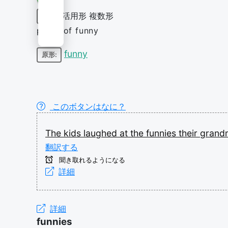
活用形
複数形
名詞
plural of funny
funny
原形:
このボタンはなに？
The
kids
laughed
at
the
funnies
their
grand
翻訳する
聞き取れるようになる
詳細
詳細
funnies