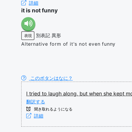
詳細
it is not funny
別表記
異形
表現
Alternative form of it's not even funny
このボタンはなに？
I
tried
to
laugh
along,
but
when
she
kept
m
翻訳する
聞き取れるようになる
詳細