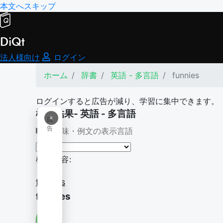
本文へスキップ
DiQt
法人様向け
ログイン
ホーム
辞書
英語 - 多言語
funnies
ログインすると広告が減り、学習に集中できます。
検索結果- 英語 - 多言語
×
広
告
意味・例文の表示言語
検索内容:
funnies
funnies