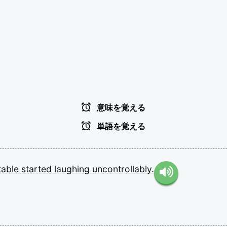
意味を覚える
単語を覚える
table
started
laughing
uncontrollably.