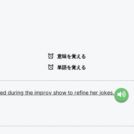
意味を覚える
単語を覚える
ved
during
the
improv
show
to
refine
her
jokes.