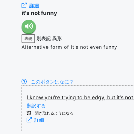
詳細
it's not funny
別表記
異形
表現
Alternative form of it's not even funny
このボタンはなに？
I
know
you're
trying
to
be
edgy,
but
it's
no
翻訳する
聞き取れるようになる
詳細