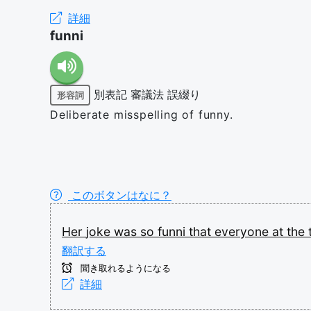
詳細
funni
別表記
審議法
誤綴り
形容詞
Deliberate misspelling of funny.
このボタンはなに？
Her
joke
was
so
funni
that
everyone
at
the
翻訳する
聞き取れるようになる
詳細