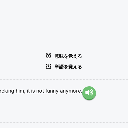
意味を覚える
単語を覚える
ocking
him,
it
is
not
funny
anymore.