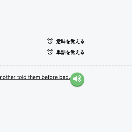
意味を覚える
単語を覚える
mother
told
them
before
bed.