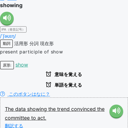
showing
IPA（発音記号）
/ˈʃəʊɪŋ/
活用形
分詞
現在形
動詞
present participle of show
show
原形:
意味を覚える
単語を覚える
このボタンはなに？
The
data
showing
the
trend
convinced
the
committee
to
act.
翻訳する