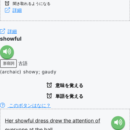
聞き取れるようになる
詳細
詳細
showful
古語
形容詞
(archaic) showy; gaudy
意味を覚える
単語を覚える
このボタンはなに？
Her
showful
dress
drew
the
attention
of
everyone
at
the
ball.