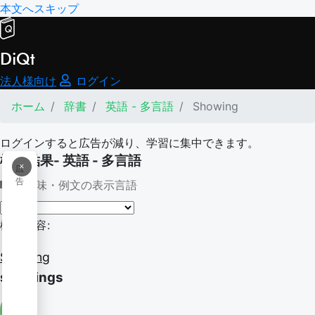
本文へスキップ
DiQt
法人様向け
ログイン
ホーム
辞書
英語 - 多言語
Showing
ログインすると広告が減り、学習に集中できます。
検索結果- 英語 - 多言語
×
広
告
意味・例文の表示言語
検索内容:
Showing
showings