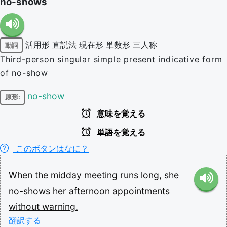
no-shows
活用形
直説法
現在形
単数形
三人称
動詞
Third-person singular simple present indicative form
of no-show
no-show
原形:
意味を覚える
単語を覚える
このボタンはなに？
When
the
midday
meeting
runs
long,
she
no-shows
her
afternoon
appointments
without
warning.
翻訳する