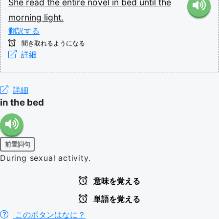
She
read
the
entire
novel
in
bed
until
the
morning
light.
翻訳する
聞き取れるようになる
詳細
詳細
in the bed
前置詞句
During sexual activity.
意味を覚える
単語を覚える
このボタンはなに？