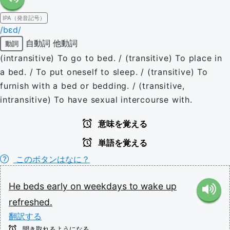
IPA（発音記号）
/bɛd/
自動詞
他動詞
動詞
(intransitive) To go to bed. / (transitive) To place in
a bed. / To put oneself to sleep. / (transitive) To
furnish with a bed or bedding. / (transitive,
intransitive) To have sexual intercourse with.
意味を覚える
単語を覚える
このボタンはなに？
He
beds
early
on
weekdays
to
wake
up
refreshed.
翻訳する
聞き取れるようになる