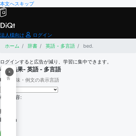
本文へスキップ
DiQt
法人様向け
ログイン
ホーム
辞書
英語 - 多言語
bed.
ログインすると広告が減り、学習に集中できます。
検索結果- 英語 - 多言語
×
広
告
意味・例文の表示言語
検索内容:
bed.
bed in