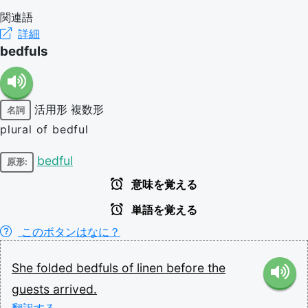
関連語
詳細
bedfuls
活用形
複数形
名詞
plural of bedful
bedful
原形:
意味を覚える
単語を覚える
このボタンはなに？
She
folded
bedfuls
of
linen
before
the
guests
arrived.
翻訳する