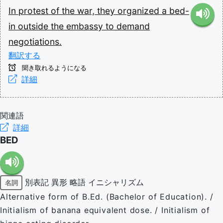
In
protest
of
the
war,
they
organized
a
bed-
in
outside
the
embassy
to
demand
negotiations.
翻訳する
聞き取れるようになる
詳細
関連語
詳細
BED
別表記
異形
略語
イニシャリズム
名詞
Alternative form of B.Ed. (Bachelor of Education). /
Initialism of banana equivalent dose. / Initialism of