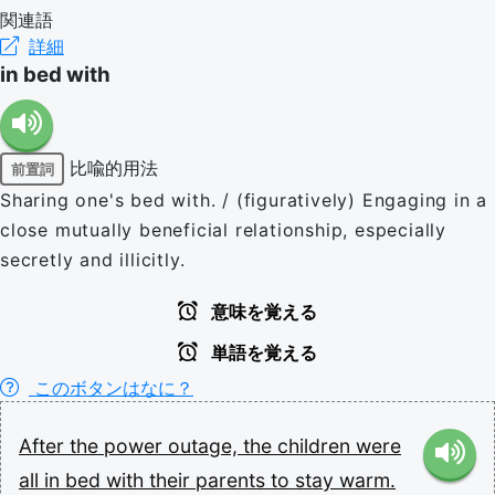
関連語
詳細
in bed with
比喩的用法
前置詞
Sharing one's bed with. / (figuratively) Engaging in a
close mutually beneficial relationship, especially
secretly and illicitly.
意味を覚える
単語を覚える
このボタンはなに？
After
the
power
outage,
the
children
were
all
in
bed
with
their
parents
to
stay
warm.