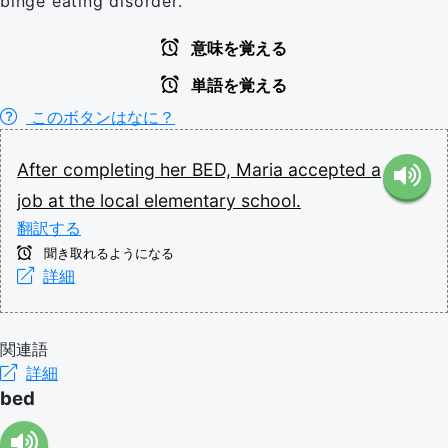
binge eating disorder.
意味を覚える
単語を覚える
このボタンはなに？
After
completing
her
BED,
Maria
accepted
a
job
at
the
local
elementary
school.
翻訳する
聞き取れるようになる
詳細
関連語
詳細
bed