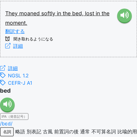
They
moaned
softly
in
the
bed,
lost
in
the
moment.
翻訳する
聞き取れるようになる
詳細
詳細
NGSL 1.2
CEFR-J A1
bed
IPA（発音記号）
/bɛd/
略語
別表記
古風
前置詞の後
通常
不可算名詞
比喩的用
名詞