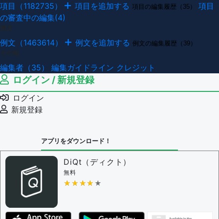
項目（1182735）
項目を追加する
項目
項目の編集履歴（35）
の審査中の編集(4)
例文
例文（1463614）
例文を追加する
例文の編集履歴（39）
その他
編集者（35）
編集ガイドライン
クレジット
ログイン / 新規登録
ログイン
新規登録
アプリをダウンロード！
DiQt（ディクト）
無料
★★★★★
★★★★★