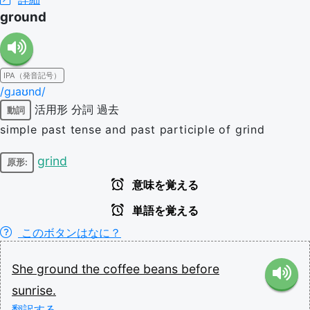
ground
IPA（発音記号）
/ɡɹaʊnd/
活用形
分詞
過去
動詞
simple past tense and past participle of grind
grind
原形:
意味を覚える
単語を覚える
このボタンはなに？
She
ground
the
coffee
beans
before
sunrise.
翻訳する