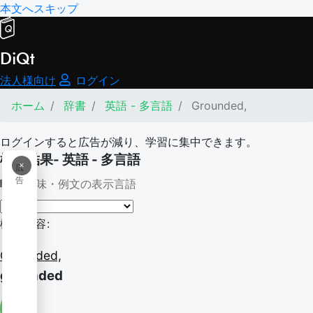
本文へスキップ
DiQt
法人様向け
ログイン
ホーム
辞書
英語 - 多言語
Grounded,
ログインすると広告が減り、学習に集中できます。
検索結果- 英語 - 多言語
×
広
告
意味・例文の表示言語
検索内容:
Grounded,
grounded