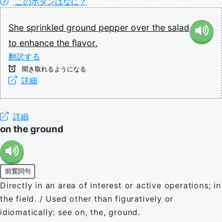
このボタンはなに？
She
sprinkled
ground
pepper
over
the
salad
to
enhance
the
flavor.
翻訳する
聞き取れるようになる
詳細
詳細
on the ground
前置詞句
Directly in an area of interest or active operations; in
the field. / Used other than figuratively or
idiomatically: see on, the, ground.