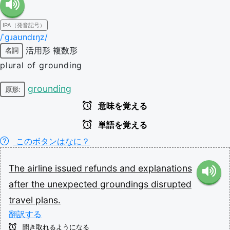
IPA（発音記号）
/ˈɡɹaʊndɪŋz/
活用形
複数形
名詞
plural of grounding
grounding
原形:
意味を覚える
単語を覚える
このボタンはなに？
The
airline
issued
refunds
and
explanations
after
the
unexpected
groundings
disrupted
travel
plans.
翻訳する
聞き取れるようになる