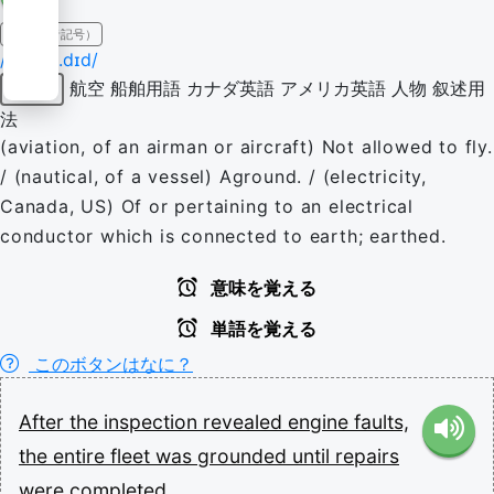
IPA（発音記号）
/ˈɡɹaʊn.dɪd/
航空
船舶用語
カナダ英語
アメリカ英語
人物
叙述用
形容詞
法
(aviation, of an airman or aircraft) Not allowed to fly.
/ (nautical, of a vessel) Aground. / (electricity,
Canada, US) Of or pertaining to an electrical
conductor which is connected to earth; earthed.
意味を覚える
単語を覚える
このボタンはなに？
After
the
inspection
revealed
engine
faults,
the
entire
fleet
was
grounded
until
repairs
were
completed.