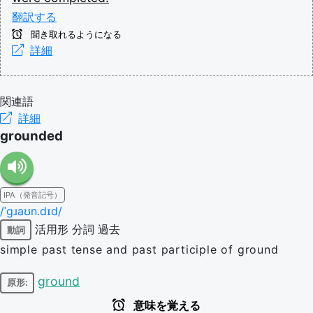
翻訳する
聞き取れるようになる
詳細
関連語
詳細
grounded
IPA（発音記号）
/ˈɡɹaʊn.dɪd/
活用形
分詞
過去
動詞
simple past tense and past participle of ground
ground
原形:
意味を覚える