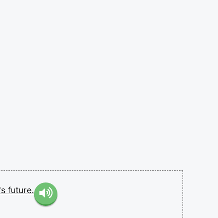
's
future.