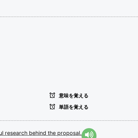
意味を覚える
単語を覚える
ul
research
behind
the
proposal.