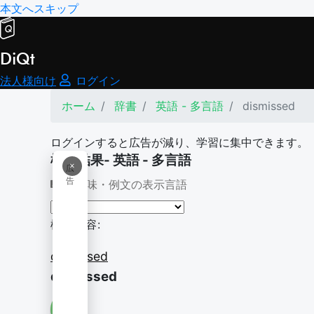
本文へスキップ
DiQt
法人様向け
ログイン
ホーム
辞書
英語 - 多言語
dismissed
ログインすると広告が減り、学習に集中できます。
検索結果- 英語 - 多言語
×
広
告
意味・例文の表示言語
検索内容:
dismissed
dismissed