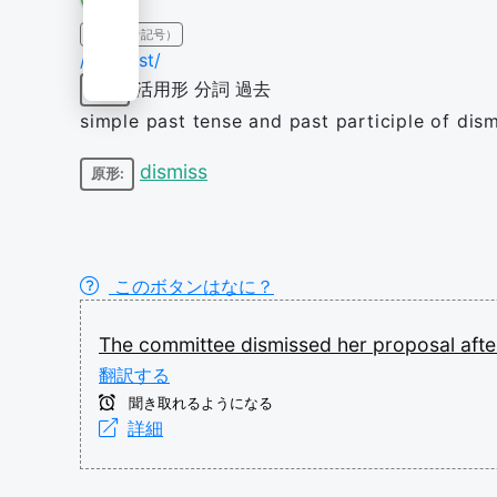
IPA（発音記号）
/dɪsˈmɪst/
活用形
分詞
過去
動詞
simple past tense and past participle of dis
dismiss
原形:
このボタンはなに？
The
committee
dismissed
her
proposal
aft
翻訳する
聞き取れるようになる
詳細