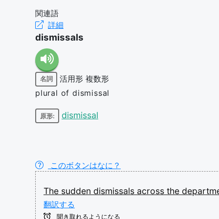
関連語
詳細
dismissals
活用形
複数形
名詞
plural of dismissal
dismissal
原形:
このボタンはなに？
The
sudden
dismissals
across
the
departm
翻訳する
聞き取れるようになる