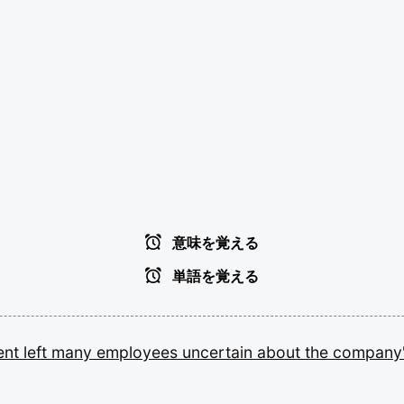
意味を覚える
単語を覚える
ent
left
many
employees
uncertain
about
the
company