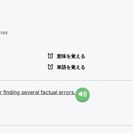
miss
意味を覚える
単語を覚える
er
finding
several
factual
errors.