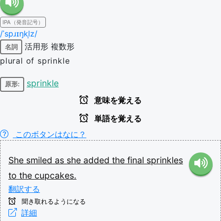
IPA（発音記号）
/ˈspɹɪŋkl̩z/
活用形
複数形
名詞
plural of sprinkle
sprinkle
原形:
意味を覚える
単語を覚える
このボタンはなに？
She
smiled
as
she
added
the
final
sprinkles
to
the
cupcakes.
翻訳する
聞き取れるようになる
詳細