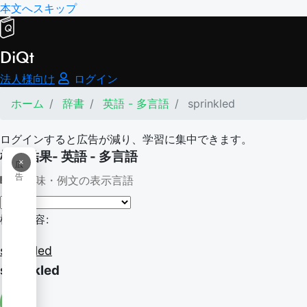
本文へスキップ
DiQt
法人様向け
ログイン
ホーム
辞書
英語 - 多言語
sprinkled
ログインすると広告が減り、学習に集中できます。
検索結果- 英語 - 多言語
×
広
告
意味・例文の表示言語
検索内容:
sprinkled
sprinkled