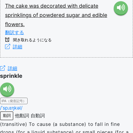
The
cake
was
decorated
with
delicate
sprinklings
of
powdered
sugar
and
edible
flowers.
翻訳する
聞き取れるようになる
詳細
詳細
sprinkle
IPA（発音記号）
/ˈspɹɪŋkəl/
他動詞
自動詞
動詞
(transitive) To cause (a substance) to fall in fine
drops (for a liquid substance) or small pieces (for a