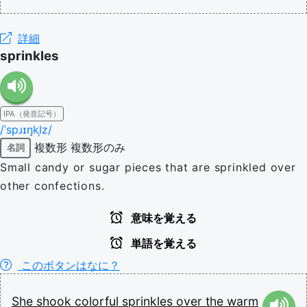
詳細
sprinkles
IPA（発音記号）
/ˈspɹɪŋkl̩z/
複数形
複数形のみ
名詞
Small candy or sugar pieces that are sprinkled over
other confections.
意味を覚える
単語を覚える
このボタンはなに？
She
shook
colorful
sprinkles
over
the
warm