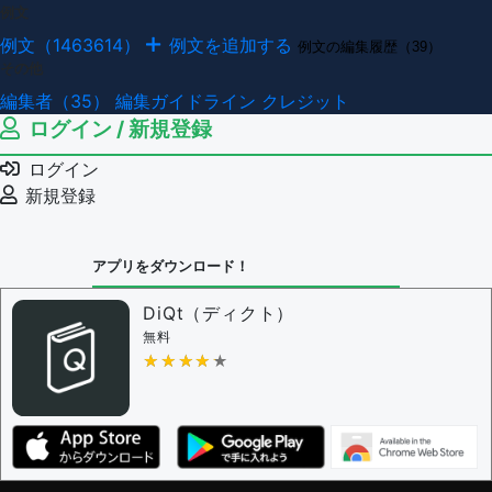
例文
例文（1463614）
例文を追加する
例文の編集履歴（39）
その他
編集者（35）
編集ガイドライン
クレジット
ログイン / 新規登録
ログイン
新規登録
アプリをダウンロード！
DiQt（ディクト）
無料
★★★★★
★★★★★