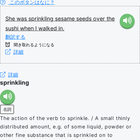
このボタンはなに？
She
was
sprinkling
sesame
seeds
over
the
sushi
when
I
walked
in.
翻訳する
聞き取れるようになる
詳細
詳細
sprinkling
名詞
The action of the verb to sprinkle. / A small thinly
distributed amount, e.g. of some liquid, powder or
other fine substance that is sprinkled on to