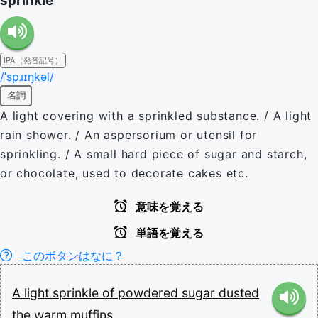
sprinkle
IPA（発音記号）
/ˈspɹɪŋkəl/
名詞
A light covering with a sprinkled substance. / A light
rain shower. / An aspersorium or utensil for
sprinkling. / A small hard piece of sugar and starch,
or chocolate, used to decorate cakes etc.
意味を覚える
単語を覚える
このボタンはなに？
A
light
sprinkle
of
powdered
sugar
dusted
the
warm
muffins.