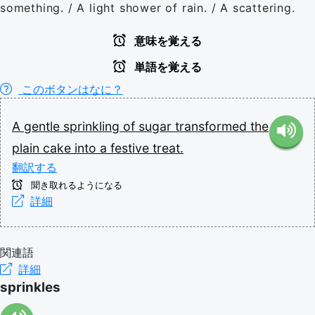
something. / A light shower of rain. / A scattering.
意味を覚える
単語を覚える
このボタンはなに？
A
gentle
sprinkling
of
sugar
transformed
the
plain
cake
into
a
festive
treat.
翻訳する
聞き取れるようになる
詳細
関連語
詳細
sprinkles