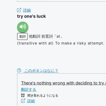
詳細
try one's luck
他動詞
前置詞「at」
動詞
(transitive with at) To make a risky attempt.
このボタンはなに？
There's
nothing
wrong
with
deciding
to
try
翻訳する
聞き取れるようになる
詳細