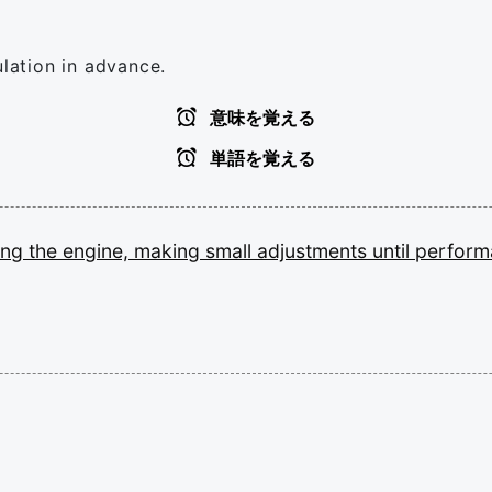
ulation in advance.
意味を覚える
単語を覚える
ing
the
engine,
making
small
adjustments
until
perfor