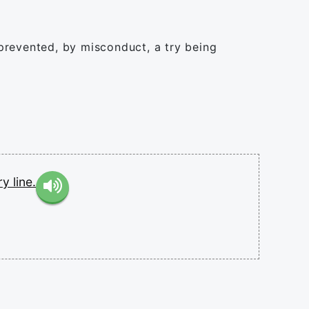
prevented, by misconduct, a try being
try
line.