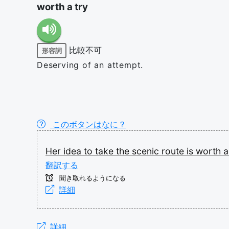
worth a try
比較不可
形容詞
Deserving of an attempt.
このボタンはなに？
Her
idea
to
take
the
scenic
route
is
worth
翻訳する
聞き取れるようになる
詳細
詳細