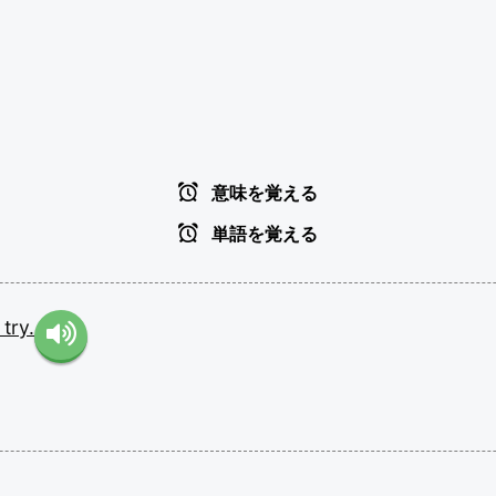
意味を覚える
単語を覚える
a
try.