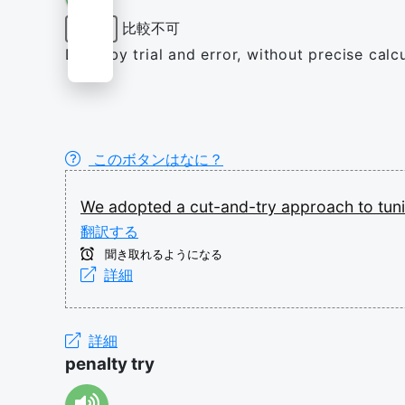
比較不可
形容詞
Done by trial and error, without precise calc
このボタンはなに？
We
adopted
a
cut-and-try
approach
to
tun
翻訳する
聞き取れるようになる
詳細
詳細
penalty try