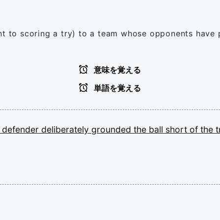
ent to scoring a try) to a team whose opponents have 
意味を覚える
単語を覚える
e
defender
deliberately
grounded
the
ball
short
of
the