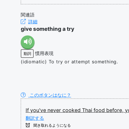
関連語
詳細
give something a try
慣用表現
動詞
(idiomatic) To try or attempt something.
このボタンはなに？
If
you've
never
cooked
Thai
food
before,
y
翻訳する
聞き取れるようになる