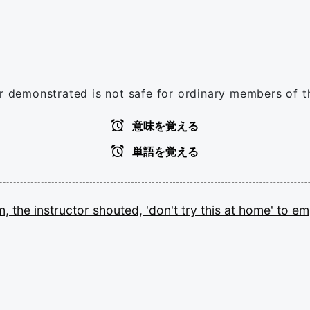
or demonstrated is not safe for ordinary members of t
意味を覚える
単語を覚える
rm,
the
instructor
shouted,
'don't
try
this
at
home'
to
em