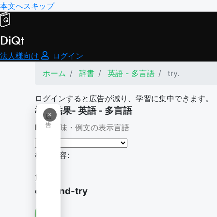
本文へスキップ
DiQt
法人様向け
ログイン
ホーム
辞書
英語 - 多言語
try.
ログインすると広告が減り、学習に集中できます。
検索結果- 英語 - 多言語
×
広
告
意味・例文の表示言語
検索内容:
try.
cut-and-try