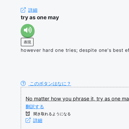
詳細
try as one may
表現
however hard one tries; despite one's best e
このボタンはなに？
No
matter
how
you
phrase
it,
try
as
one
ma
翻訳する
聞き取れるようになる
詳細