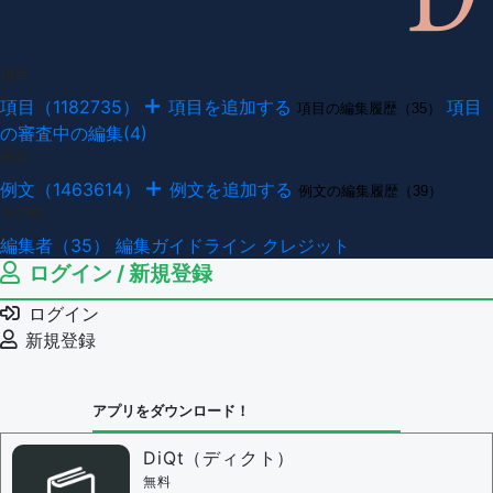
項目
項目（1182735）
項目を追加する
項目
項目の編集履歴（35）
の審査中の編集(4)
例文
例文（1463614）
例文を追加する
例文の編集履歴（39）
その他
編集者（35）
編集ガイドライン
クレジット
ログイン / 新規登録
ログイン
新規登録
アプリをダウンロード！
DiQt（ディクト）
無料