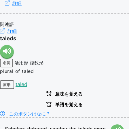
詳細
関連語
詳細
taleds
活用形
複数形
名詞
plural of taled
taled
原形:
意味を覚える
単語を覚える
このボタンはなに？
Scholars
debated
whether
the
taleds
were