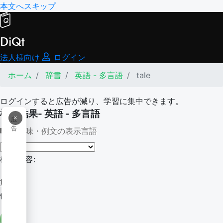
本文へスキップ
DiQt
法人様向け
ログイン
ホーム
辞書
英語 - 多言語
tale
ログインすると広告が減り、学習に集中できます。
検索結果- 英語 - 多言語
×
広
告
意味・例文の表示言語
検索内容:
tale
tale