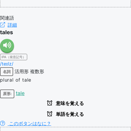
関連語
詳細
tales
IPA（発音記号）
/teɪlz/
活用形
複数形
名詞
plural of tale
tale
原形:
意味を覚える
単語を覚える
このボタンはなに？