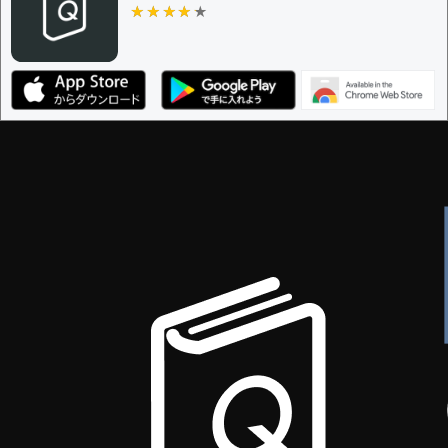
★★★★★
★★★★★