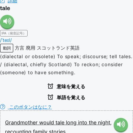
詳細
tale
IPA（発音記号）
/ˈteɪl/
方言
廃用
スコットランド英語
動詞
(dialectal or obsolete) To speak; discourse; tell tales.
/ (dialectal, chiefly Scotland) To reckon; consider
(someone) to have something.
意味を覚える
単語を覚える
このボタンはなに？
Grandmother
would
tale
long
into
the
night,
recounting
family
stories.