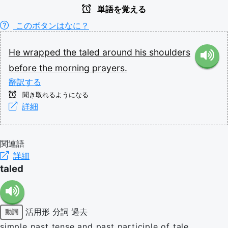
単語を覚える
このボタンはなに？
He
wrapped
the
taled
around
his
shoulders
before
the
morning
prayers.
翻訳する
聞き取れるようになる
詳細
関連語
詳細
taled
活用形
分詞
過去
動詞
simple past tense and past participle of tale