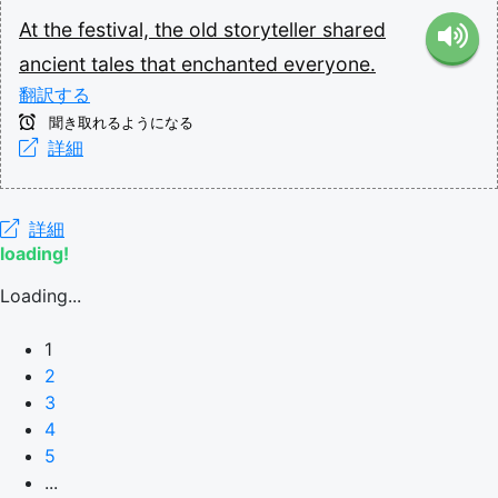
At
the
festival,
the
old
storyteller
shared
ancient
tales
that
enchanted
everyone.
翻訳する
聞き取れるようになる
詳細
詳細
loading!
Loading...
1
2
3
4
5
...