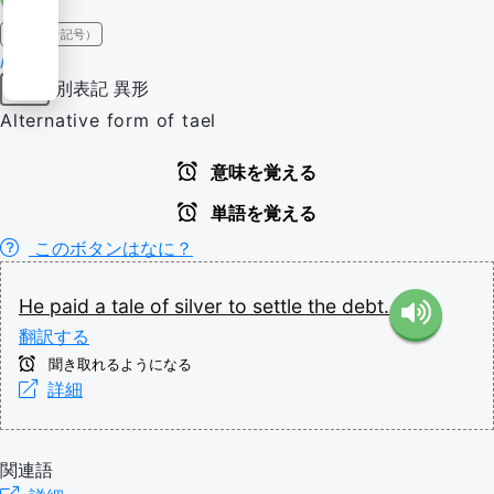
IPA（発音記号）
/ˈteɪl/
別表記
異形
名詞
Alternative form of tael
意味を覚える
単語を覚える
このボタンはなに？
He
paid
a
tale
of
silver
to
settle
the
debt.
翻訳する
聞き取れるようになる
詳細
関連語